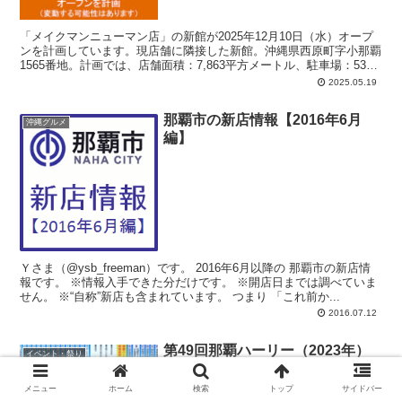
「メイクマンニューマン店」の新館が2025年12月10日（水）オープ
ンを計画しています。現店舗に隣接した新館。沖縄県西原町字小那覇
1565番地。計画では、店舗面積：7,863平方メートル、駐車場：532
台、駐輪場：15台、営業時間：午前7時-午後8時。
2025.05.19
那覇市の新店情報【2016年6月
沖縄グルメ
編】
Ｙさま（@ysb_freeman）です。 2016年6月以降の 那覇市の新店情
報です。 ※情報入手できた分だけです。 ※開店日までは調べていま
せん。 ※“自称”新店も含まれています。 つまり 「これ前か...
2016.07.12
第49回那覇ハーリー（2023年）
イベント・祭り
出店一覧、会場マップ
メニュー
ホーム
検索
トップ
サイドバー