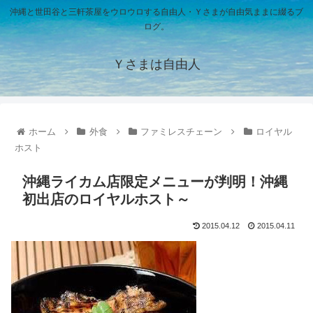
沖縄と世田谷と三軒茶屋をウロウロする自由人・Ｙさまが自由気ままに綴るブ
ログ。
Ｙさまは自由人
ホーム
外食
ファミレスチェーン
ロイヤル
ホスト
沖縄ライカム店限定メニューが判明！沖縄
初出店のロイヤルホスト～
2015.04.12
2015.04.11