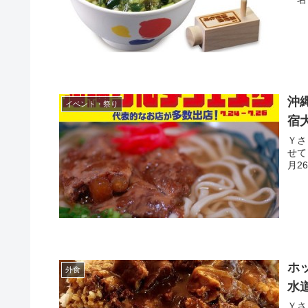
沖縄
イベント・祭り
宿
Ｙさま（@
せて
月2
ホ
外食
水
Ｙさま（@