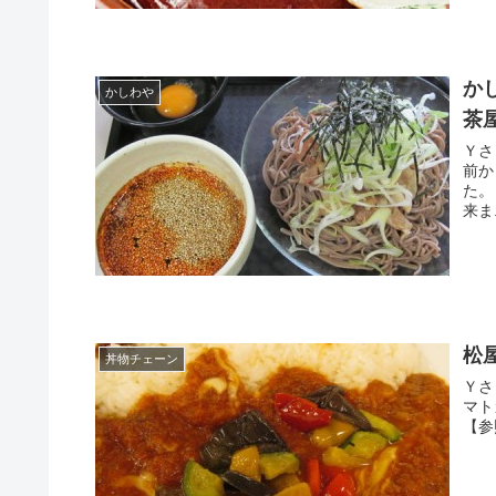
か
かしわや
茶
Ｙさま（@
前か
た。 よろしければ最後までお付き合い下さい。 かしわや三軒茶
来ま.
松
丼物チェーン
Ｙさま（@
マト