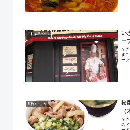
い
三軒茶屋グルメ
ー
Ｙさま（@
すご
松
丼物チェーン
（
Ｙさま（@
のメニュー。 2015
ー名