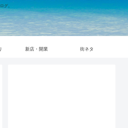
ログ。
り
新店・開業
街ネタ