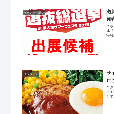
滋
イベント・祭り
発
Ｙさま（@
津サ
港特
サ
イタリアン
付
Ｙさま（
201