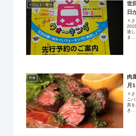
世
イベント・祭り
日
Ｙさま（@
201
達してしま
ま...
肉
外食
月
Ｙさま（@
ニバ
真を入
き...