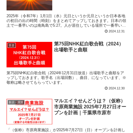
2025年（令和7年）1月1日（水）元日というか元旦というか日本各地
の初日の出の時間（時刻）をまとめてアップしておきます。日本の領
土で一番早いのは南鳥島で5:27。人が居住している場所で一番早いの
は小笠原母島で6:20。主な場所で最も遅いのは与那国島で7:32。南鳥
2024.12.31
島と与那国島とでは2時間5分の違いがあります。
第75回NHK紅白歌合戦（2024）
音楽
出場歌手と曲順
第75回NHK紅白歌合戦（2024年12月31日放送）出場歌手と曲順をア
ップしておきます。歌手名（出場回数）、曲目、になっています、※
敬称は略させてもらっています。
2024.12.30
マルエイ？せんどうは？（仮称）
新店・開業
市原商業施設 2025年7月27日オー
プンを計画｜千葉県市原市
「（仮称）市原商業施設」が2025年7月27日（日）オープンを計画し