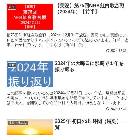
【実況】第75回NHK紅白歌合戦
音楽
（2024年）【前半】
第75回NHK紅白歌合戦（2024年12月31日放送）実況です。実際にテ
レビを観ながらリアルタイムでバシバシ打ち込んでいます。前半、後
半にわかれています。こちらは【前半】です。
2024.12.31
2024年の大晦日に那覇で１年を
挨拶
振り返る
この記事を書いているのは2024年12月31日（火）午後。場所は那覇
の定宿。いつものように年末年始を那覇で過ごしています。「Ｙさま
は自由人」を開設してから11回目の大晦日。恒例となりつつある
「１年を振り返る」です。
2024.12.31
2025年 初日の出 時間（時刻）一
小技・小ネタ
覧