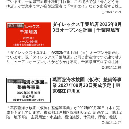
ています。千葉県市原市千種6丁目7番。この場所では「せんどう青
柳店」が営業中ですが店舗設置者は「マルエイ」などを出店する株式
会社ジョイマート。計画では、店舗面積：1,202平方メートル、駐車
2024.12.29
場：39台、駐輪場：35台、営業時間：午前8時-午後11時。
ダイレックス千葉旭店 2025年8月
新店・開業
3日オープンを計画｜千葉県旭市
「ダイレックス千葉旭店」が2025年8月3日（日）オープンを計画し
ています。現「ダイレックス千葉旭店」と同じ所在地ですが建て替え
リニューアルオープンなのかどうかは不明。千葉県旭市ロ字道祖神
1465番1ほか。計画では、店舗面積：1,214平方メートル、駐車場：
2024.12.28
47台、駐輪場：36台、営業時間：午前9時-午後10時。
葛西臨海水族園（仮称）整備等事
新店・開業
業 2027年09月30日完成予定｜東
京都江戸川区
「葛西臨海水族園（仮称）整備等事業」が2027年09月30日（木）完
成を予定しています。東京都江戸川区臨海町6-2-2。計画では、地上2
階、地下1階、主要用途：水族館、宿泊施設、休憩所、庁舎、物販店
舗、自動車車庫、飲食店、ビジターセンター。
2024.12.27