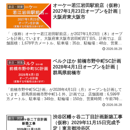
オーケー若江岩田駅前店（仮称）
新店・開業
2027年1月23日オープンを計画｜
大阪府東大阪市
「（仮称）オーケー若江岩田駅前店」が2027年1月23日（木）オープ
ンを計画しています。大阪府東大阪市岩田町四丁目5。計画では、店
舗面積：1,678平方メートル、駐車場：35台、駐輪場：48台、営業時
間：午前8時30分-午後9時30分。
2026.06.29
ベルクほか 前橋市野中町SC計画
新店・開業
2028年4月1日オープンを計画｜
群馬県前橋市
「前橋市野中町SC計画」が2028年4月1日（月）オープンを計画して
います。群馬県前橋市野中町1-1 外。計画では、店舗面積：6,599平
方メートル、駐車場：349台、駐輪場：150台、営業時間：午前7時00
分-午後12時00分。
2026.06.28
渋谷区幡ヶ谷二丁目計画新築工事
新店・開業
（仮称）2029年11月15日完成予
定｜東京都渋谷区