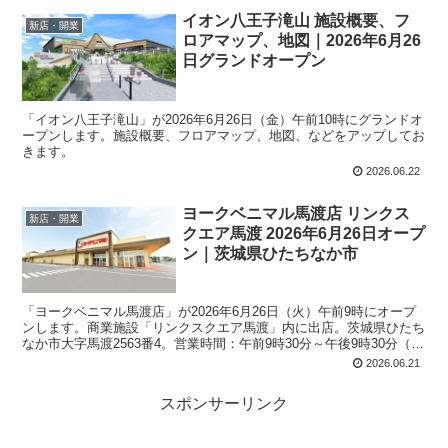
イオン八王子滝山 施設概要、フ
新店・開業
ロアマップ、地図｜2026年6月26
日グランドオープン
「イオン八王子滝山」が2026年6月26日（金）午前10時にグランドオ
ープンします。施設概要、フロアマップ、地図、などをアップしてお
きます。
2026.06.22
ヨークベニマル馬渡店 リンクス
新店・開業
クエア馬渡 2026年6月26日オープ
ン｜茨城県ひたちなか市
「ヨークベニマル馬渡店」が2026年6月26日（火）午前9時にオープ
ンします。商業施設「リンクスクエア馬渡」内に出店。茨城県ひたち
なか市大字馬渡2563番4。営業時間：午前9時30分～午後9時30分（年
中無休）。売場面積：2,936平方メートル。駐車場：243台（全
2026.06.21
体）。銀行ATM：セブン銀行1台。
スポンサーリンク