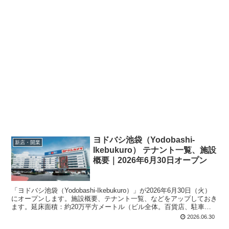
ヨドバシ池袋（Yodobashi-
新店・開業
Ikebukuro） テナント一覧、施設
概要｜2026年6月30日オープン
「ヨドバシ池袋（Yodobashi-Ikebukuro）」が2026年6月30日（火）
にオープンします。施設概要、テナント一覧、などをアップしておき
ます。延床面積：約20万平方メートル（ビル全体。百貨店、駐車場
含む）。営業時間：9時30分～22時（ネット受け取りは6時～22時30
2026.06.30
分）。年中無休。駐車場：680台