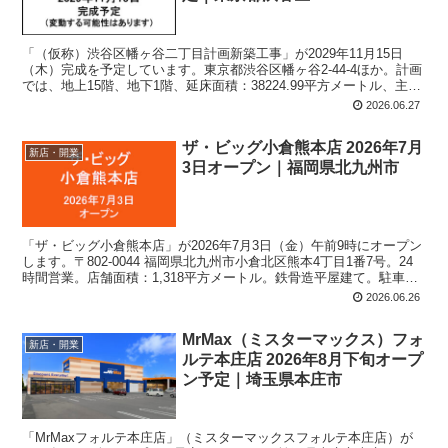
「（仮称）渋谷区幡ヶ谷二丁目計画新築工事」が2029年11月15日
（木）完成を予定しています。東京都渋谷区幡ヶ谷2-44-4ほか。計画
では、地上15階、地下1階、延床面積：38224.99平方メートル、主要
用途：共同住宅。
2026.06.27
ザ・ビッグ小倉熊本店 2026年7月
新店・開業
3日オープン｜福岡県北九州市
「ザ・ビッグ小倉熊本店」が2026年7月3日（金）午前9時にオープン
します。〒802-0044 福岡県北九州市小倉北区熊本4丁目1番7号。24
時間営業。店舗面積：1,318平方メートル。鉄骨造平屋建て。駐車
場：57台。
2026.06.26
MrMax（ミスターマックス）フォ
新店・開業
ルテ本庄店 2026年8月下旬オープ
ン予定｜埼玉県本庄市
「MrMaxフォルテ本庄店」（ミスターマックスフォルテ本庄店）が