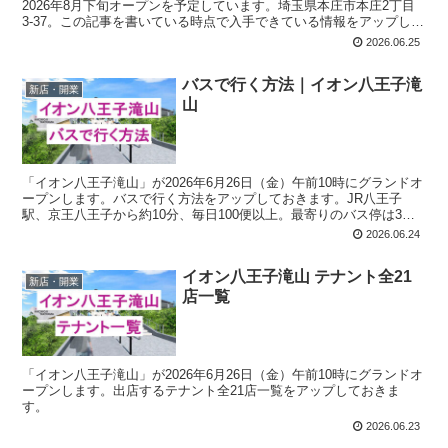
2026年8月下旬オープンを予定しています。埼玉県本庄市本庄2丁目
3-37。この記事を書いている時点で入手できている情報をアップして
おきます。
2026.06.25
バスで行く方法｜イオン八王子滝
新店・開業
山
「イオン八王子滝山」が2026年6月26日（金）午前10時にグランドオ
ープンします。バスで行く方法をアップしておきます。JR八王子
駅、京王八王子から約10分、毎日100便以上。最寄りのバス停は3つ
「天神前」「イオン八王子滝山」「星谷坂」。「ひ〇〇」系統のバス
2026.06.24
に乗車するといずれかの最寄りバス停に着きます。
イオン八王子滝山 テナント全21
新店・開業
店一覧
「イオン八王子滝山」が2026年6月26日（金）午前10時にグランドオ
ープンします。出店するテナント全21店一覧をアップしておきま
す。
2026.06.23