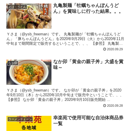
丸亀製麺「牡蠣ちゃんぽんうど
そば・うどん
ん」を賞味しに行った結果。。。
Ｙさま（@ysb_freeman）です。 丸亀製麺が「牡蠣ちゃんぽんうど
ん」「豚ちゃんぽんうどん」を2020年9月29日（火）から2020年11月
中旬まで期間限定で販売するということで、、、 【参照】 丸亀製麺
「...
2020.09.29
なか卯「黄金の親子丼」大盛を賞
なか卯
味～
Ｙさま（@ysb_freeman）です。 なか卯が「黄金の親子丼」を2020
年9月10日（木）から2020年10月中旬まで販売中ということで、、、
【参照】 なか卯「黄金の親子丼」2020年9月10日販売開始 ...
2020.09.28
幸楽苑で使用可能な自治体商品券
ラーメンチェーン
一覧