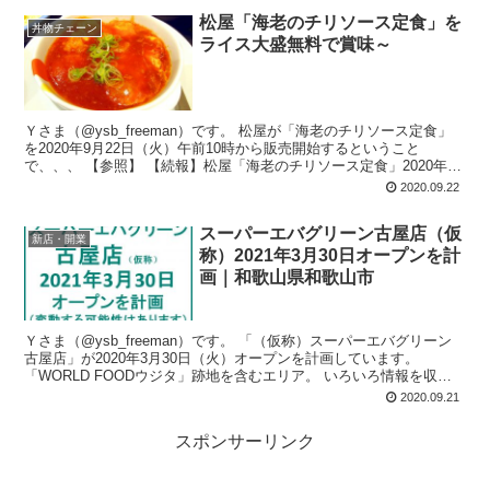
松屋「海老のチリソース定食」を
丼物チェーン
ライス大盛無料で賞味～
Ｙさま（@ysb_freeman）です。 松屋が「海老のチリソース定食」
を2020年9月22日（火）午前10時から販売開始するということ
で、、、 【参照】 【続報】松屋「海老のチリソース定食」2020年9
月22日...
2020.09.22
スーパーエバグリーン古屋店（仮
新店・開業
称）2021年3月30日オープンを計
画｜和歌山県和歌山市
Ｙさま（@ysb_freeman）です。 「（仮称）スーパーエバグリーン
古屋店」が2020年3月30日（火）オープンを計画しています。
「WORLD FOODウジタ」跡地を含むエリア。 いろいろ情報を収集
してみま...
2020.09.21
スポンサーリンク