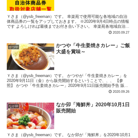
Ｙさま（@ysb_freeman）です。 幸楽苑で使用可能な各地域の自治
体商品券の一覧をアップしておきます。 ※2020年9月4日時点の情報
です よろしければ最後までお付き合い下さい。 幸楽苑各地域自治体
商...
2020.09.27
かつや「牛生姜焼きカレー」ご飯
かつや
大盛を賞味～
Ｙさま（@ysb_freeman）です。 かつやが「牛生姜焼きカレー」を
2020年9月11日（金）から販売開始するということで、、、 【参
照】 かつや「牛生姜焼きカレー」2020年9月11日販売開始予告 販...
2020.09.26
なか卯「海鮮丼」2020年10月1日
なか卯
販売開始
Ｙさま（@ysb_freeman）です。 なか卯が「海鮮丼」を2020年10月1