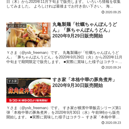
日（木）から2020年11月下旬まで販売します。 いろいろ情報を収集
してみました。 よろしければ最後までお付き合い下さい。 海...
2020.09.25
丸亀製麺「牡蠣ちゃんぽんうど
そば・うどん
ん」「豚ちゃんぽんうどん」
2020年9月29日販売開始
Ｙさま（@ysb_freeman）です。 丸亀製麺が「牡蠣ちゃんぽんうど
ん」「豚ちゃんぽんうどん」を2020年9月29日（火）から2020年11月
中旬まで期間限定で販売します。 ■実際に賞味した様子はコチラ～
丸...
2020.09.24
すき家「本格中華の豚角煮丼」
すき家
2020年9月30日販売開始
Ｙさま（@ysb_freeman）です。 すき家が横濱中華飯店シリーズ第1
弾「本格中華の豚角煮丼」を2020年9月30日（水）午前9時から販売
開始します。 ■実際に賞味した様子はコチラ～ すき家「本格中華の
豚角煮...
2020.09.23