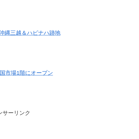
ン｜沖縄三越＆ハピナハ跡地
国市場1階にオープン
ンサーリンク