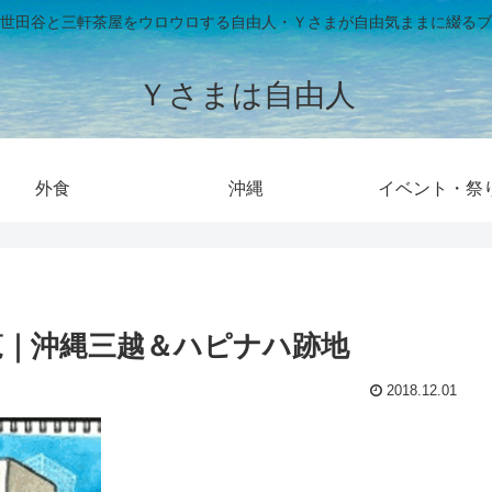
世田谷と三軒茶屋をウロウロする自由人・Ｙさまが自由気ままに綴るブ
Ｙさまは自由人
外食
沖縄
イベント・祭
覧｜沖縄三越＆ハピナハ跡地
2018.12.01