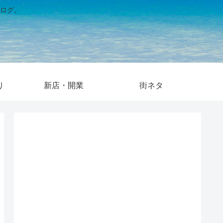
ログ。
り
新店・開業
街ネタ