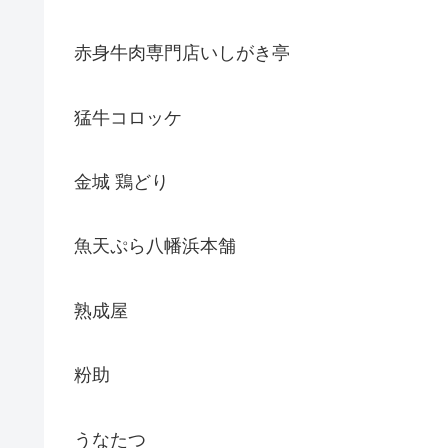
赤身牛肉専門店いしがき亭
猛牛コロッケ
金城 鶏どり
魚天ぷら八幡浜本舗
熟成屋
粉助
うなたつ