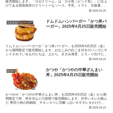
販売開始します。「ロゼクリーム」は「ロゼ色（ピンク色）」に仕上
げてある韓国発祥のクリーミーなソース。牛乳、トマト、豆板醤、な
どを組み合わせてロゼ色になっています。松屋の「ロゼクリームチキ
2025.04.25
ン」は鉄板で焼き上げたチキンを使用したごろチキ風。
ドムドムハンバーガー「かつ丼バ
ドムドムハンバーガー
ーガー」2025年4月25日販売開始
ドムドムハンバーガーが「かつ丼バーガー」を2025年4月25日（金）
から期間限定で販売開始します。おなじみの白ごま付きのバンズにサ
ンドされているものたちは、上から、きざみ海苔、とろ～り出汁たま
ご、ロースかつ、とろ～り出汁たまご、千切りキャベツ、などが見え
2025.04.24
ます。
かつや「かつやの中華ざんまい
かつや
丼」2025年4月25日販売開始
かつやが「かつやの中華ざんまい丼」を2025年4月25日（金）から期
間限定で丼、丼弁当などの形態で販売開始します。甘辛いタレが絡ん
だ 厚切り肉の回鍋肉、チキンカツに甘酸っぱいネギダレをかけた油
淋鶏、海老チリソースをかけた海老フライ、3つの中華料理をひとつ
2025.04.23
の丼に盛っています。店内は「丼」、テイクアウトは「丼弁当」を設