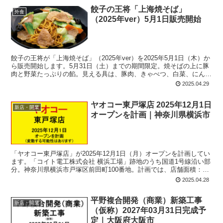
餃子の王将「上海焼そば」
外食
（2025年ver）5月1日販売開始
餃子の王将が「上海焼そば」（2025年ver）を2025年5月1日（木）か
ら販売開始します。5月31日（土）までの期間限定。焼そばの上に豚
肉と野菜たっぷりの餡。見える具は、豚肉、きゃべつ、白菜、にんじ
ん、きくらげ、長ねぎ、など。北海道産小麦粉のモチモチ麺に特製の
2025.04.29
オイスターソースや醤油の旨みが効いたタレが絡みます。
ヤオコー東戸塚店 2025年12月1日
新店・開業
オープンを計画｜神奈川県横浜市
「ヤオコー東戸塚店」が2025年12月1日（月）オープンを計画してい
ます。「コイト電工株式会社 横浜工場」跡地のうち国道1号線沿い部
分。神奈川県横浜市戸塚区前田町100番地。計画では、店舗面積：
1,798平方メートル、駐車場：105台、駐輪場：90台、営業時間：午
2025.04.28
前8時00分-午後10時45分。
平野複合開発（商業）新築工事
新店・開業
（仮称）2027年03月31日完成予
定｜大阪府大阪市