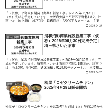
「（仮称）平野複合開発（商業）新築工事」が2027年03月31日
（水）完成を予定しています。大阪府大阪市平野区平野北1-8-2。計
画では、地上4階、地下0階、延床面積：22000平方メートル、主要用
途：物品販売業を営む店舗、飲食店。
2025.04.27
浦和沼影商業施設新築工事（仮
新店・開業
称）2026年06月30日完成予定｜
埼玉県さいたま市
「（仮称）浦和沼影商業施設新築工事」が2026年06月30日（火）完
成を予定しています。埼玉県さいたま市南区沼影1-185ほか。計画で
は、地上3階、地下0階、延床面積：9139.66平方メートル、主要用
途：物品販売店舗。
2025.04.26
松屋「ロゼクリームチキン」
丼物チェーン
2025年4月29日販売開始
松屋が「ロゼクリームチキン」を2025年4月29日（火）午前10時から