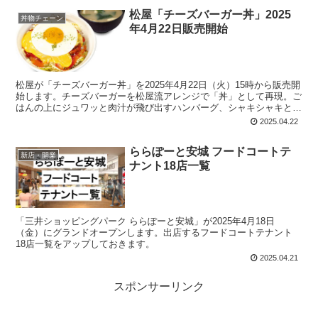
定。
松屋「チーズバーガー丼」2025
丼物チェーン
年4月22日販売開始
松屋が「チーズバーガー丼」を2025年4月22日（火）15時から販売開
始します。チーズバーガーを松屋流アレンジで「丼」として再現。ご
はんの上にジュワッと肉汁が飛び出すハンバーグ、シャキシャキと食
感の野菜、とろ～りチーズ、目玉焼き、という組み合わせ。ハンバー
2025.04.22
グとチーズの間には松屋特製のトマトソースを使用。
ららぽーと安城 フードコートテ
新店・開業
ナント18店一覧
「三井ショッピングパーク ららぽーと安城」が2025年4月18日
（金）にグランドオープンします。出店するフードコートテナント
18店一覧をアップしておきます。
2025.04.21
スポンサーリンク