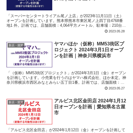
「スーパーセンタートライアル尾ノ上店」が2023年11月11日（土）
オープンを計画しています。熊本県熊本市東区尾ノ上四丁目4768番
地1 外。計画では、店舗面積：4,064平方メートル、駐車場：210台、
駐輪場：75台、営業時間：24時間営業。
2023.05.28
ヤマハほか（仮称）MM53街区プ
新店・開業
ロジェクト 2024年3月1日オープ
ンを計画｜神奈川県横浜市
「（仮称）MM53街区プロジェクト」が2024年3月1日（金）オープン
を計画しています。小売業を行うのはヤマハ株式会社、ほか未定。神
奈川県横浜市西区みなとみらい五丁目1番。計画では、店舗面積：
1,500平方メートル、駐車場：48台、駐輪場：75台、営業時間：午前
2023.05.27
7時-午後11時。
アルビス北区金田店 2024年1月12
新店・開業
日オープンを計画｜愛知県名古屋
市
「アルビス北区金田店」が2024年1月12日（金）オープンを計画して