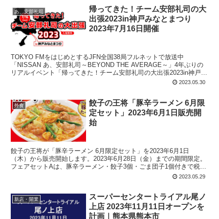
成。
帰ってきた！チーム安部礼司の大
あ、安部礼司
出張2023in神戸みなとまつり
2023年7月16日開催
TOKYO FMをはじめとするJFN全国38局フルネットで放送中
「NISSAN あ、安部礼司～BEYOND THE AVERAGE～」4年ぶりの
リアルイベント「帰ってきた！チーム安部礼司の大出張2023in神戸み
なとまつり」が開催されます。会場限定の生ラジオドラマ（放送はナ
2023.05.30
シ）、限定200名の名刺配布など。
餃子の王将「豚辛ラーメン 6月限
外食
定セット」2023年6月1日販売開
始
餃子の王将が「豚辛ラーメン 6月限定セット」を2023年6月1日
（木）から販売開始します。2023年6月28日（金）までの期間限定。
フェアセットAは、豚辛ラーメン・餃子3個・ごま団子1個付きで税込
845円。フェアセットBは、豚辛ラーメン・餃子3個・ライス(小)付き
2023.05.29
で税込880円。セットは持ち帰り不可。
スーパーセンタートライアル尾ノ
新店・開業
上店 2023年11月11日オープンを
計画｜熊本県熊本市