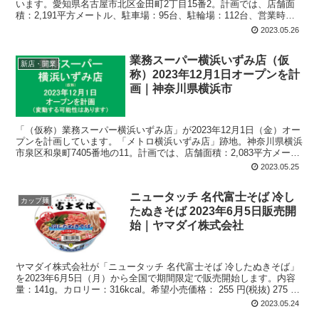
います。愛知県名古屋市北区金田町2丁目15番2。計画では、店舗面
積：2,191平方メートル、駐車場：95台、駐輪場：112台、営業時
間：午前9時00分-午後9時45分。
2023.05.26
業務スーパー横浜いずみ店（仮
新店・開業
称）2023年12月1日オープンを計
画｜神奈川県横浜市
「（仮称）業務スーパー横浜いずみ店」が2023年12月1日（金）オー
プンを計画しています。「メトロ横浜いずみ店」跡地。神奈川県横浜
市泉区和泉町7405番地の11。計画では、店舗面積：2,083平方メート
ル、駐車場：121台、駐輪場：105台、営業時間：午前9時-午後9時。
2023.05.25
ニュータッチ 名代富士そば 冷し
カップ麺
たぬきそば 2023年6月5日販売開
始｜ヤマダイ株式会社
ヤマダイ株式会社が「ニュータッチ 名代富士そば 冷したぬきそば」
を2023年6月5日（月）から全国で期間限定で販売開始します。内容
量：141g。カロリー：316kcal。希望小売価格： 255 円(税抜) 275 円
（税込）。
2023.05.24