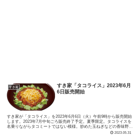
すき家「タコライス」2023年6月
すき家
6日販売開始
すき家が「タコライス」を2023年6月6日（火）午前9時から販売開始
します。2023年7月中旬ごろ販売終了予定。夏季限定。タコライスを
名乗りながらタコミートではない模様。炒めた玉ねぎなどの香味野
菜、トマト、ひき肉、赤いんげん豆、枝豆、大豆、などを使用。シャ
2023.05.31
キシャキのレタス、濃厚なチーズ、別添えでタバスコ、といった構