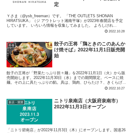
定
Ｙさま（@ysb_freeman）です。 「THE OUTLETS SHONAN
HIRATSUKA」（ジ アウトレット湘南平塚）が2023年春開店を予定
しています。 いろいろ情報を収集してみました。 よろしけれ...
2022.10.28
餃子の王将「鶏ときのこのあんか
外食
け焼そば」2022年11月1日販売開
始
餃子の王将が「野菜たっぷり担々麺」を2022年11月1日（火）から販
売開始します。2022年11月30日（水）までの期間限定。ベースに焼
麺。その上に具たっぷりの餡。具は、鶏肉、ひらたけ？、きくらげ、
マッシュルーム？、しめじ、にんじん、青菜？、白菜？、玉ねぎ？、
2022.10.27
などなど。海鮮だし、オイスターソース、生姜を使用。
ニトリ泉南店（大阪府泉南市）
新店・開業
2022年11月3日オープン
「ニトリ碧南店」が2022年11月3日（木）にオープンします。国道26