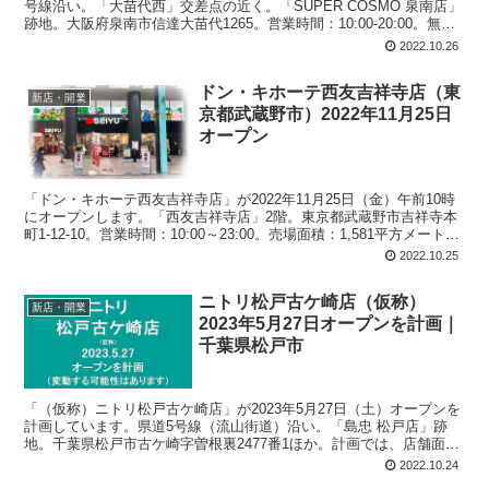
号線沿い。「大苗代西」交差点の近く。「SUPER COSMO 泉南店」
跡地。大阪府泉南市信達大苗代1265。営業時間：10:00-20:00。無料
駐車場：126台。
2022.10.26
ドン・キホーテ西友吉祥寺店（東
新店・開業
京都武蔵野市）2022年11月25日
オープン
「ドン・キホーテ西友吉祥寺店」が2022年11月25日（金）午前10時
にオープンします。「西友吉祥寺店」2階。東京都武蔵野市吉祥寺本
町1-12-10。営業時間：10:00～23:00。売場面積：1,581平方メート
ル。駐車場：70台。
2022.10.25
ニトリ松戸古ケ崎店（仮称）
新店・開業
2023年5月27日オープンを計画｜
千葉県松戸市
「（仮称）ニトリ松戸古ケ崎店」が2023年5月27日（土）オープンを
計画しています。県道5号線（流山街道）沿い。「島忠 松戸店」跡
地。千葉県松戸市古ケ崎字曽根裏2477番1ほか。計画では、店舗面
積：4,098平方メートル、駐車場：84台、駐輪場：21台、営業時間：
2022.10.24
午前9時-午後9時。