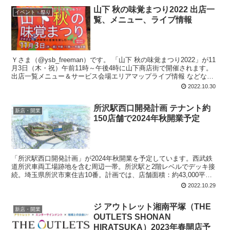
山下 秋の味覚まつり2022 出店一
イベント・祭り
覧、メニュー、ライブ情報
Ｙさま（@ysb_freeman）です。 「山下 秋の味覚まつり2022」が11
月3日（木・祝）午前11時～午後4時に山下商店街で開催されます。
出店一覧メニュー＆サービス会場エリアマップライブ情報 などなど
を入...
2022.10.30
所沢駅西口開発計画 テナント約
新店・開業
150店舗で2024年秋開業予定
「所沢駅西口開発計画」が2024年秋開業を予定しています。西武鉄
道所沢車両工場跡地を含む周辺一帯。所沢駅と2階レベルでデッキ接
続。埼玉県所沢市東住吉10番。計画では、店舗面積：約43,000平方
メートル、店舗数：約150店舗、駐車場：約1,700台、駐輪場：約
2022.10.29
2,000台、地上7階（商業フロア4層）。
ジ アウトレット湘南平塚（THE
新店・開業
OUTLETS SHONAN
HIRATSUKA）2023年春開店予