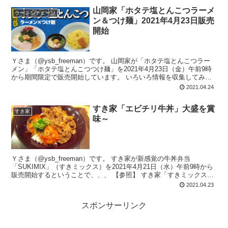
山岡家「ホタテ塩とんこつラーメ
ラーメンチェーン
ン＆つけ麺」2021年4月23日販売
開始
Ｙさま（@ysb_freeman）です。 山岡家が「ホタテ塩とんこつラー
メン」「ホタテ塩とんこつつけ麺」を2021年4月23日（金）午前9時
から期間限定で販売開始しています。 いろいろ情報を収集してみま
した。 よ...
2021.04.24
すき家「エビチリ牛丼」大盛を賞
すき家
味～
Ｙさま（@ysb_freeman）です。 すき家が新感覚の牛丼弁当
「SUKIMIX」（すきミックス）を2021年4月21日（水）午前9時から
販売開始するということで、、、 【参照】 すき家「すきミックス
（SUKI...
2021.04.23
スポンサーリンク