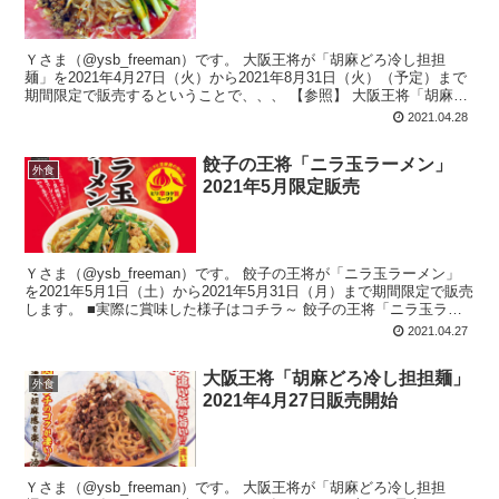
Ｙさま（@ysb_freeman）です。 大阪王将が「胡麻どろ冷し担担
麺」を2021年4月27日（火）から2021年8月31日（火）（予定）まで
期間限定で販売するということで、、、 【参照】 大阪王将「胡麻ど
ろ冷...
2021.04.28
餃子の王将「ニラ玉ラーメン」
外食
2021年5月限定販売
Ｙさま（@ysb_freeman）です。 餃子の王将が「ニラ玉ラーメン」
を2021年5月1日（土）から2021年5月31日（月）まで期間限定で販売
します。 ■実際に賞味した様子はコチラ～ 餃子の王将「ニラ玉ラー
メ...
2021.04.27
大阪王将「胡麻どろ冷し担担麺」
外食
2021年4月27日販売開始
Ｙさま（@ysb_freeman）です。 大阪王将が「胡麻どろ冷し担担