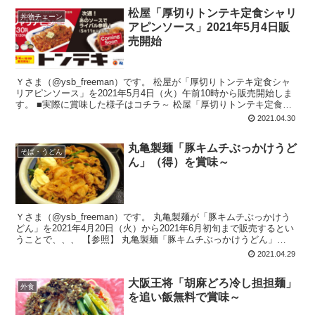
松屋「厚切りトンテキ定食シャリ
丼物チェーン
アピンソース」2021年5月4日販
売開始
Ｙさま（@ysb_freeman）です。 松屋が「厚切りトンテキ定食シャ
リアピンソース」を2021年5月4日（火）午前10時から販売開始しま
す。 ■実際に賞味した様子はコチラ～ 松屋「厚切りトンテキ定食シ
ャリアピ...
2021.04.30
丸亀製麺「豚キムチぶっかけうど
そば・うどん
ん」（得）を賞味～
Ｙさま（@ysb_freeman）です。 丸亀製麺が「豚キムチぶっかけう
どん」を2021年4月20日（火）から2021年6月初旬まで販売するとい
うことで、、、 【参照】 丸亀製麺「豚キムチぶっかけうどん」
2021...
2021.04.29
大阪王将「胡麻どろ冷し担担麺」
外食
を追い飯無料で賞味～