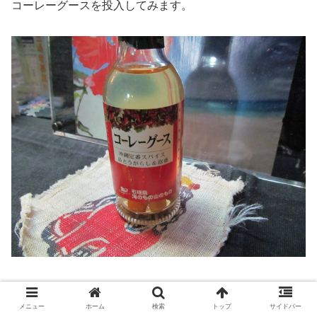
コーレーグースを投入してみます。
４軒目「月ぬ美しゃ」
の
メニュー
ホーム
検索
トップ
サイドバー
ヒバーチと同じ