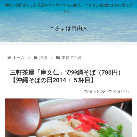
沖縄と世田谷と三軒茶屋をウロウロする自由人・Ｙさまが自由気ままに綴るブ
ログ。
Ｙさまは自由人
ホーム
沖縄
東京で沖縄
三軒茶屋「摩文仁」で沖縄そば（790円）
【沖縄そばの日2014・５杯目】
2014.10.22
2014.10.21