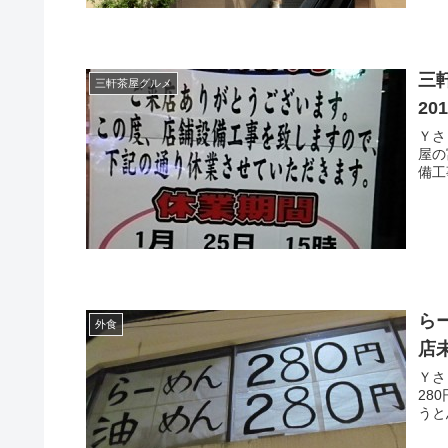
三
三軒茶屋グルメ
20
Ｙさま（@
屋の
ら
外食
店
Ｙさま（@
280円」