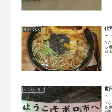
代
そば・うどん
～
Ｙさま（@
る 世田谷ボロ市
世
イベント・祭り
～
Ｙさま（@
る 世田谷ボロ市。
影響