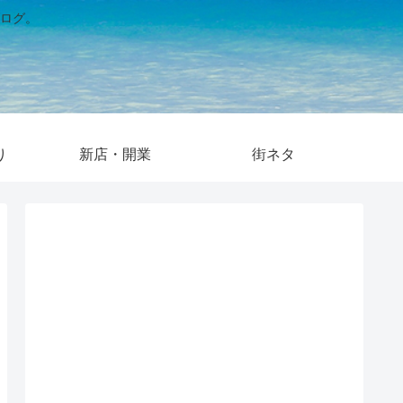
ログ。
り
新店・開業
街ネタ