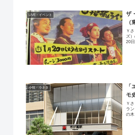
ザ・
LIVE・イベント
（
Ｙさま（@
ズ）の
20
「
小技・小ネタ
モ
Ｙさま（@
ランド「e
の木