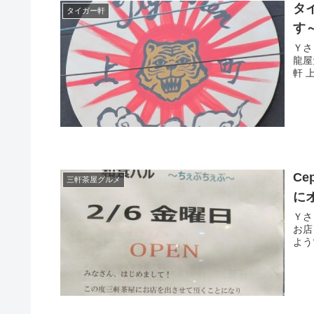
タ
タイガー軒
す
Ｙさま（@
龍屋だ
Ce
三軒茶屋グルメ
に
Ｙさま（@
お店