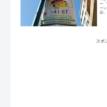
ー 
ーンが 開
詰...
スポ