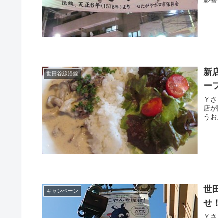
新
世田谷線沿線
ー
Ｙさま（@
店が開店して
世
キャンペーン
せ
Ｙさま（@