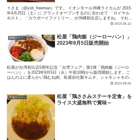
Ｙさま（@ysb_freeman）です。 イオンモール沖縄ライカムが 2015
年4月25日（土）に グランドオープンするのに合わせて 「ロイヤル
ホスト」 「カウボーイファミリー」 が沖縄初出店しますね。 それ
ぞ...
2015.04.12
松屋「鶏肉飯（ジーローハン）」
丼物チェーン
2023年9月5日販売開始
松屋が台湾初出店5周年記念「台湾フェア」第1弾「鶏肉飯（ジーロ
ーハン）」を2023年9月5日（火）午前10時から販売開始します。ご
はんの上に柔らかい鶏むね肉、松屋自社製キムチ、シャキシャキの青
ネギ、とろ～り半熟玉子、などが載っています。日本の米に合うよう
2023.09.02
松屋流にアレンジ。
松屋「鶏ささみステーキ定食」を
丼物チェーン
ライス大盛無料で賞味～