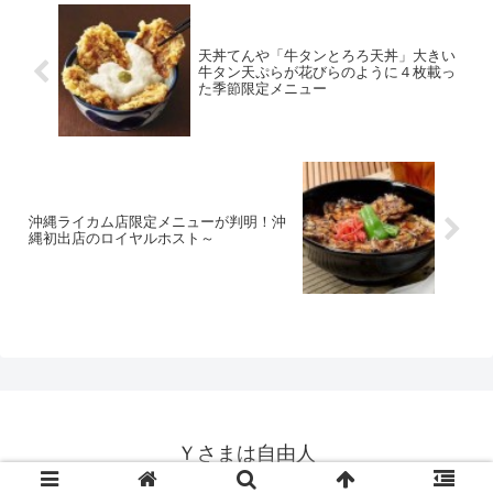
天丼てんや「牛タンとろろ天丼」大きい
牛タン天ぷらが花びらのように４枚載っ
た季節限定メニュー
沖縄ライカム店限定メニューが判明！沖
縄初出店のロイヤルホスト～
Ｙさまは自由人
© 2014-2026 Ｙさまは自由人.