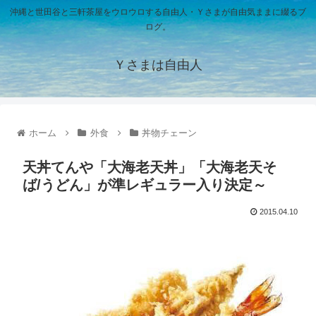
沖縄と世田谷と三軒茶屋をウロウロする自由人・Ｙさまが自由気ままに綴るブ
ログ。
Ｙさまは自由人
ホーム
外食
丼物チェーン
天丼てんや「大海老天丼」「大海老天そ
ば/うどん」が準レギュラー入り決定～
2015.04.10