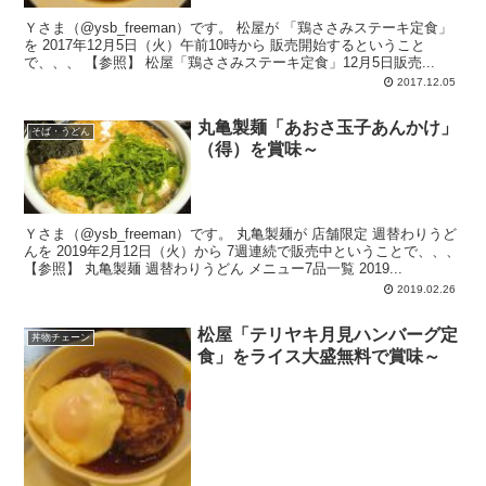
Ｙさま（@ysb_freeman）です。 松屋が 「鶏ささみステーキ定食」
を 2017年12月5日（火）午前10時から 販売開始するということ
で、、、 【参照】 松屋「鶏ささみステーキ定食」12月5日販売...
2017.12.05
丸亀製麺「あおさ玉子あんかけ」
そば・うどん
（得）を賞味～
Ｙさま（@ysb_freeman）です。 丸亀製麺が 店舗限定 週替わりうど
んを 2019年2月12日（火）から 7週連続で販売中ということで、、、
【参照】 丸亀製麺 週替わりうどん メニュー7品一覧 2019...
2019.02.26
松屋「テリヤキ月見ハンバーグ定
丼物チェーン
食」をライス大盛無料で賞味～