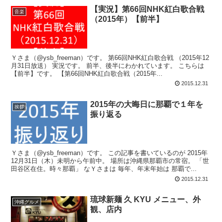
【実況】第66回NHK紅白歌合戦
音楽
（2015年）【前半】
Ｙさま（@ysb_freeman）です。 第66回NHK紅白歌合戦 （2015年12
月31日放送） 実況です。 前半、後半にわかれています。 こちらは
【前半】です。 【第66回NHK紅白歌合戦（2015年...
2015.12.31
2015年の大晦日に那覇で１年を
挨拶
振り返る
Ｙさま（@ysb_freeman）です。 この記事を書いているのが 2015年
12月31日（木）未明から午前中。 場所は沖縄県那覇市の常宿。 「世
田谷区在住。時々那覇」 なＹさまは 毎年、年末年始は 那覇で...
2015.12.31
琉球新麺 久 KYU メニュー、外
沖縄グルメ
観、店内