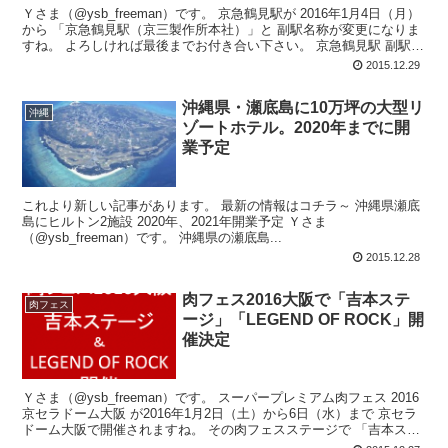
Ｙさま（@ysb_freeman）です。 京急鶴見駅が 2016年1月4日（月）
から 「京急鶴見駅（京三製作所本社）」と 副駅名称が変更になりま
すね。 よろしければ最後までお付き合い下さい。 京急鶴見駅 副駅
名...
2015.12.29
沖縄県・瀬底島に10万坪の大型リ
沖縄
ゾートホテル。2020年までに開
業予定
これより新しい記事があります。 最新の情報はコチラ～ 沖縄県瀬底
島にヒルトン2施設 2020年、2021年開業予定 Ｙさま
（@ysb_freeman）です。 沖縄県の瀬底島...
2015.12.28
肉フェス2016大阪で「吉本ステ
肉フェス
ージ」「LEGEND OF ROCK」開
催決定
Ｙさま（@ysb_freeman）です。 スーパープレミアム肉フェス 2016
京セラドーム大阪 が2016年1月2日（土）から6日（水）まで 京セラ
ドーム大阪で開催されますね。 その肉フェスステージで 「吉本ス
テ...