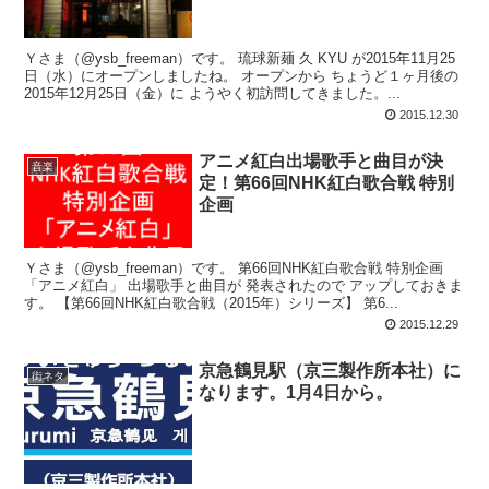
Ｙさま（@ysb_freeman）です。 琉球新麺 久 KYU が2015年11月25
日（水）にオープンしましたね。 オープンから ちょうど１ヶ月後の
2015年12月25日（金）に ようやく初訪問してきました。...
2015.12.30
アニメ紅白出場歌手と曲目が決
音楽
定！第66回NHK紅白歌合戦 特別
企画
Ｙさま（@ysb_freeman）です。 第66回NHK紅白歌合戦 特別企画
「アニメ紅白」 出場歌手と曲目が 発表されたので アップしておきま
す。 【第66回NHK紅白歌合戦（2015年）シリーズ】 第6...
2015.12.29
京急鶴見駅（京三製作所本社）に
街ネタ
なります。1月4日から。