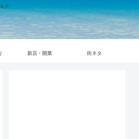
ログ。
り
新店・開業
街ネタ