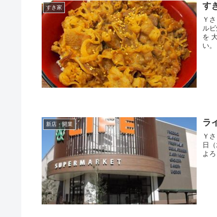
す
すき家
Ｙさま（@
ルビ
を 大盛
ラ
新店・開業
Ｙさま（@
日（水）