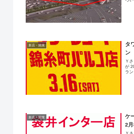
タ
新店・開業
ン
Ｙさま（@
が 2
ケ
新店・開業
2
Ｙさま（