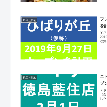
フ
新店・開業
を
Ｙさま（@
201
ニ
新店・開業
プ
Ｙさま（@
（金）