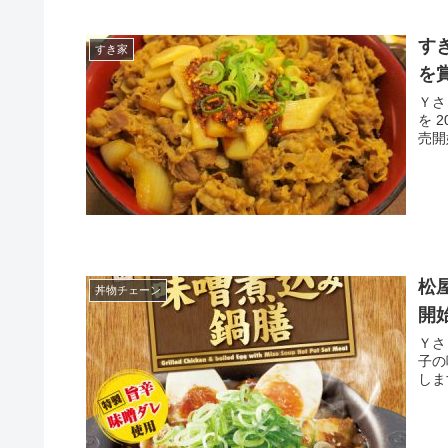
す
すき家
を
Ｙさま（@
を 
松
丼物チェーン
開
Ｙさま（@
子の