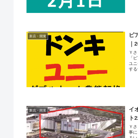
ピ
新店・開業
｜2
Ｙさま（@
「ピ
ユニ
する
イ
新店・開業
ト2
Ｙさま（@
事に 着手しま