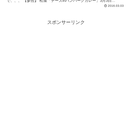
で、、、 【参照】 松屋「チーズinハンバーグカレー」3月3日...
2016.03.03
スポンサーリンク