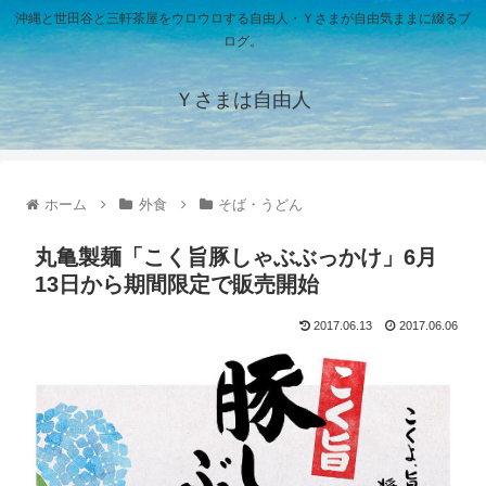
沖縄と世田谷と三軒茶屋をウロウロする自由人・Ｙさまが自由気ままに綴るブ
ログ。
Ｙさまは自由人
ホーム
外食
そば・うどん
丸亀製麺「こく旨豚しゃぶぶっかけ」6月
13日から期間限定で販売開始
2017.06.13
2017.06.06