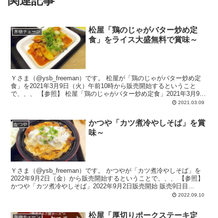
関連記事
松屋「鶏のじゃがバター炒め定
丼物チェーン
食」をライス大盛無料で賞味～
Ｙさま（@ysb_freeman）です。 松屋が「鶏のじゃがバター炒め定
食」を2021年3月9日（火）午前10時から販売開始するということ
で、、、 【参照】 松屋「鶏のじゃがバター炒め定食」2021年3月9日
販売...
2021.03.09
かつや「カツ煮冷やしそば」を賞
かつや
味～
Ｙさま（@ysb_freeman）です。 かつやが「カツ煮冷やしそば」を
2022年9月2日（金）から販売開始するということで、、、 【参照】
かつや「カツ煮冷やしそば」2022年9月2日販売開始 販売9日目...
2022.09.10
松屋「厚切りポークステーキ定
丼物チェーン