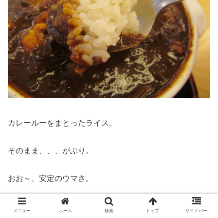
カレールーをまとったライス。
そのまま、、、がぶり。
おお～、安定のウマさ。
ここからは
メニュー
ホーム
検索
トップ
サイドバー