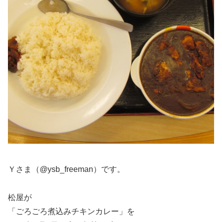
Ｙさま（@ysb_freeman）です。
松屋が
「ごろごろ煮込みチキンカレー」を