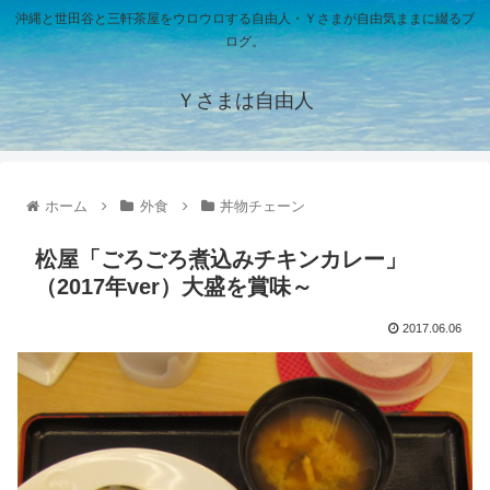
沖縄と世田谷と三軒茶屋をウロウロする自由人・Ｙさまが自由気ままに綴るブ
ログ。
Ｙさまは自由人
ホーム
外食
丼物チェーン
松屋「ごろごろ煮込みチキンカレー」
（2017年ver）大盛を賞味～
2017.06.06