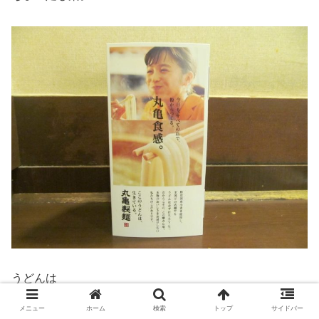
うどんは
「打ち立て、生」
メニュー
ホーム
検索
トップ
サイドバー
というアピール。