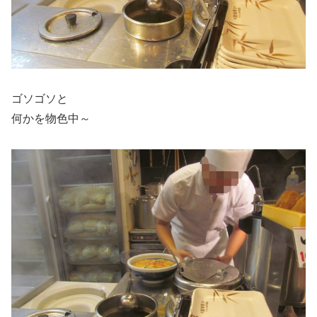
ゴソゴソと
何かを物色中～