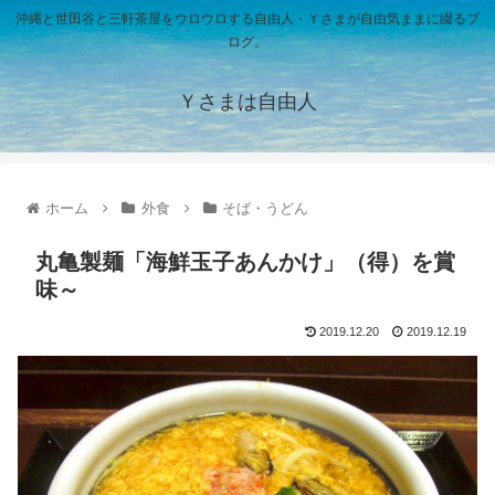
沖縄と世田谷と三軒茶屋をウロウロする自由人・Ｙさまが自由気ままに綴るブ
ログ。
Ｙさまは自由人
ホーム
外食
そば・うどん
丸亀製麺「海鮮玉子あんかけ」（得）を賞
味～
2019.12.20
2019.12.19