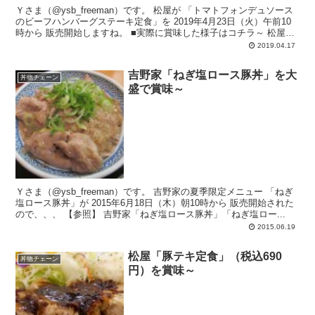
Ｙさま（@ysb_freeman）です。 松屋が 「トマトフォンデュソース
のビーフハンバーグステーキ定食」を 2019年4月23日（火）午前10
時から 販売開始しますね。 ■実際に賞味した様子はコチラ～ 松屋
「ト...
2019.04.17
吉野家「ねぎ塩ロース豚丼」を大
丼物チェーン
盛で賞味～
Ｙさま（@ysb_freeman）です。 吉野家の夏季限定メニュー 「ねぎ
塩ロース豚丼」が 2015年6月18日（木）朝10時から 販売開始された
ので、、、 【参照】 吉野家「ねぎ塩ロース豚丼」「ねぎ塩ロー...
2015.06.19
松屋「豚テキ定食」（税込690
丼物チェーン
円）を賞味～