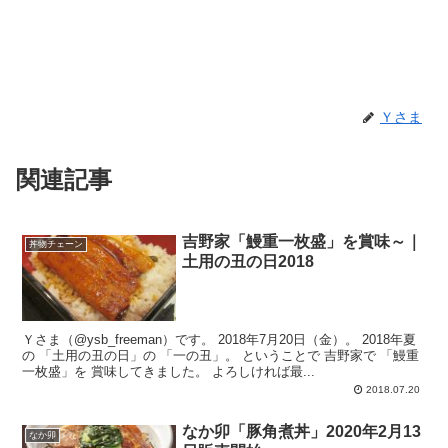
Ｙさま
関連記事
吉野家「鰻重一枚盛」を賞味～｜
丼物チェーン
土用の丑の日2018
Ｙさま（@ysb_freeman）です。 2018年7月20日（金）。 2018年夏
の 「土用の丑の日」の 「一の丑」。 ということで 吉野家で 「鰻重
一枚盛」を 賞味してきました。 よろしければ最...
2018.07.20
なか卯「豚角煮丼」2020年2月13
なか卯