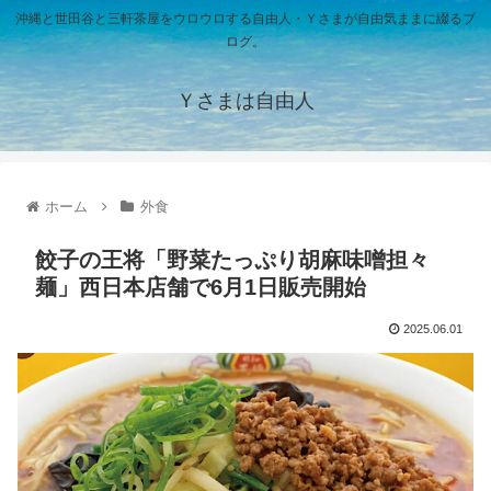
沖縄と世田谷と三軒茶屋をウロウロする自由人・Ｙさまが自由気ままに綴るブ
ログ。
Ｙさまは自由人
ホーム
外食
餃子の王将「野菜たっぷり胡麻味噌担々
麺」西日本店舗で6月1日販売開始
2025.06.01