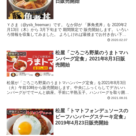
日販売開始
Ｙさま（@ysb_freeman）です。 なか卯が 「豚角煮丼」を 2020年2
月13日（木）から 3月下旬まで 期間限定で 販売開始します。 いろい
ろ情報を収集してみました。 よろしければ最後までお付き合い下
さ...
2020.02.07
松屋「ごろごろ野菜のうまトマハ
丼物チェーン
ンバーグ定食」2021年8月3日販
売開始
松屋が「ごろごろ野菜のうまトマハンバーグ定食」を2021年8月3日
（火）午前10時から販売開始します。中央にふっくらしてデカいハ
ンバーグがででーんと鎮座。手前に半熟玉子。ハンバーグを取り囲む
ようにごろごろ野菜。なす、ズッキーニ、赤パプリカ、黄パプリカな
2021.08.01
ど。全体に特製トマトソース。粉パセリぱらり。「ラタトゥイユ」風
な構成
松屋「トマトフォンデュソースの
丼物チェーン
ビーフハンバーグステーキ定食」
2019年4月23日販売開始