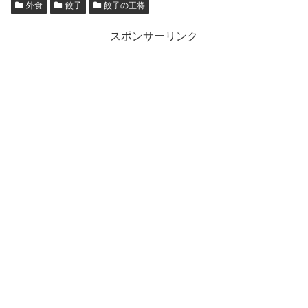
外食
餃子
餃子の王将
スポンサーリンク