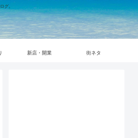
ログ。
り
新店・開業
街ネタ