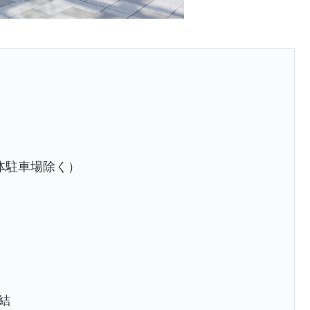
体駐車場除く）
結