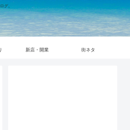
ログ。
り
新店・開業
街ネタ