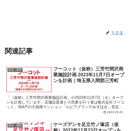
Ｙさま
関連記事
フーコット（仮称）三芳竹間沢商
新店・開業
業施設計画 2023年11月7日オープ
ンを計画｜埼玉県入間郡三芳町
「（仮称）三芳竹間沢商業施設計画」が2023年11月7日（火）オープ
ンを計画しています。店舗設置者と小売業を行う者は株式会社フーコ
ット。304戸の大規模マンション「ルピアグランデみずほ台」至近。
埼玉県入間郡三芳町大字竹間沢字新開381番6。計画では、店舗面
2023.03.20
積：3,428平方メートル、駐車場：160台、駐輪場：98台。
ケーズデンキ足立竹ノ塚店（仮
新店・開業
称）2022年12月23日オープンを