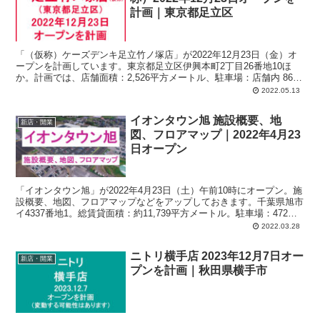
計画｜東京都足立区
「（仮称）ケーズデンキ足立竹ノ塚店」が2022年12月23日（金）オ
ープンを計画しています。東京都足立区伊興本町2丁目26番地10ほ
か。計画では、店舗面積：2,526平方メートル、駐車場：店舗内 86
台、駐輪場：店舗内ほか 111台、営業時間：午前9時-午後9時。
2022.05.13
イオンタウン旭 施設概要、地
新店・開業
図、フロアマップ｜2022年4月23
日オープン
「イオンタウン旭」が2022年4月23日（土）午前10時にオープン。施
設概要、地図、フロアマップなどをアップしておきます。千葉県旭市
イ4337番地1。総賃貸面積：約11,739平方メートル。駐車場：472
台。店舗数：19店舗（メイン店舗・ATM含む）。鉄骨造2階建て。
2022.03.28
ニトリ横手店 2023年12月7日オー
新店・開業
プンを計画｜秋田県横手市