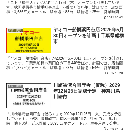
「ニトリ横手店」が2023年12月7日（木）オープンを計画していま
す。秋田県横手市横手町字真山156番地1 他15筆。計画では、店舗面
積：3,586平方メートル、駐車場：83台、駐輪場：25台、営業時間：
午前9時00分-午後9時00分。
2023.06.02
ヤオコー船橋薬円台店 2026年5月
新店・開業
30日オープンを計画｜千葉県船橋
市
「ヤオコー船橋薬円台店」が2026年5月30日（土）オープンを計画し
ています。千葉県船橋市薬円台六丁目448番ほか。計画では、店舗面
積：1,877平方メートル、駐車場：78台、駐輪場：54台、営業時間：
午前8時-午後9時45分。
2025.10.20
川崎港湾合同庁舎（仮称）2029
新店・開業
年12月25日完成予定｜神奈川県
川崎市
「川崎港湾合同庁舎（仮称）」が2029年12月25日（火）完成を予定
しています。神奈川県川崎市川崎区千鳥町18-2。計画では、地上5
階、地下0階、延床面積：2893.17平方メートル、主要用途：公共施
設（合同庁舎）。
2026.06.13