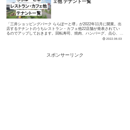
ェ他 テナント一覧
「三井ショッピングパーク ららぽーと堺」が2022年11月に開業。出
店するテナントのうちレストラン・カフェ他22店舗が発表されてい
るのでアップしておきます。回転寿司、焼肉、ハンバーグ、点心、中
華料理、韓国料理、洋食、お好み焼き、鉄板焼き、焼きそば、ハンバ
2022.06.03
ーガー、ポテト、ドリンク、ドーナツ、チョコレート、カフェ、な
ど。
スポンサーリンク