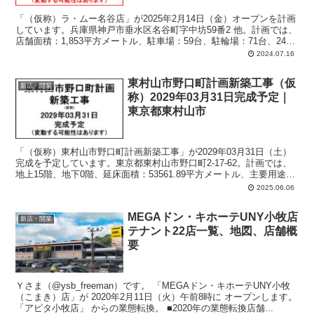
「（仮称）ラ・ムー名谷店」が2025年2月14日（金）オープンを計画
しています。兵庫県神戸市垂水区名谷町字中坊59番2 他。計画では、
店舗面積：1,853平方メートル、駐車場：59台、駐輪場：71台、24時
間営業。
2024.07.16
東村山市野口町計画新築工事（仮
新店・開業
称）2029年03月31日完成予定｜
東京都東村山市
「（仮称）東村山市野口町計画新築工事」が2029年03月31日（土）
完成を予定しています。東京都東村山市野口町2-17-62。計画では、
地上15階、地下0階、延床面積：53561.89平方メートル、主要用途：
共同住宅。
2025.06.06
MEGAドン・キホーテUNY小牧店
新店・開業
テナント22店一覧、地図、店舗概
要
Ｙさま（@ysb_freeman）です。 「MEGAドン・キホーテUNY小牧
（こまき）店」が 2020年2月11日（火）午前8時に オープンします。
「アピタ小牧店」 からの業態転換。 ■2020年の業態転換店舗...