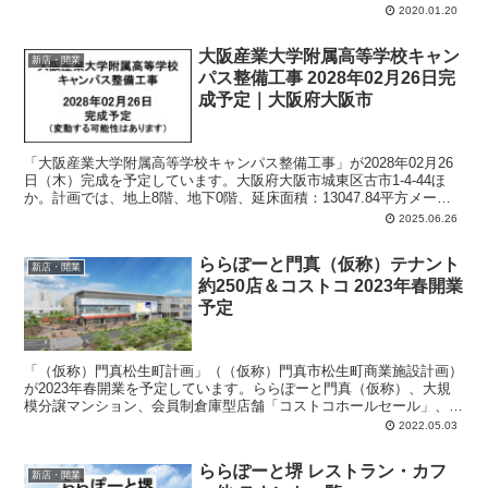
2020.01.20
大阪産業大学附属高等学校キャン
新店・開業
パス整備工事 2028年02月26日完
成予定｜大阪府大阪市
「大阪産業大学附属高等学校キャンパス整備工事」が2028年02月26
日（木）完成を予定しています。大阪府大阪市城東区古市1-4-44ほ
か。計画では、地上8階、地下0階、延床面積：13047.84平方メート
ル、主要用途：文教施設（高等学校）。
2025.06.26
ららぽーと門真（仮称）テナント
新店・開業
約250店＆コストコ 2023年春開業
予定
「（仮称）門真松生町計画」（（仮称）門真市松生町商業施設計画）
が2023年春開業を予定しています。ららぽーと門真（仮称）、大規
模分譲マンション、会員制倉庫型店舗「コストコホールセール」、東
和薬品株式会社の事業所、という構成。計画では、店舗面積：約
2022.05.03
66,300平方メートル、店舗数：約250店舗、駐車場：約4,300台。
ららぽーと堺 レストラン・カフ
新店・開業