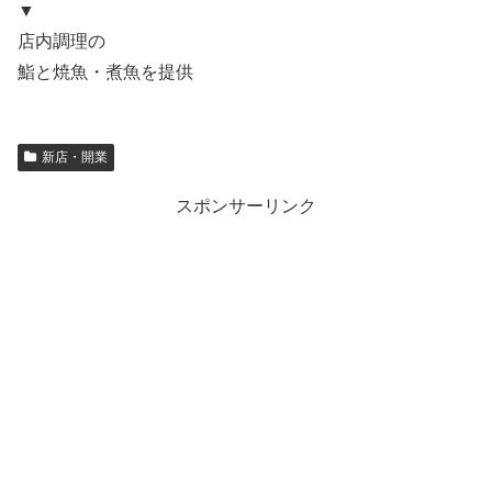
▼
店内調理の
鮨と焼魚・煮魚を提供
新店・開業
スポンサーリンク