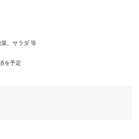
菜、サラダ 等
秋頃を予定