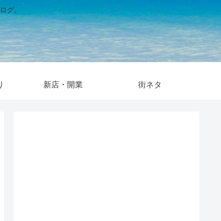
ログ。
り
新店・開業
街ネタ