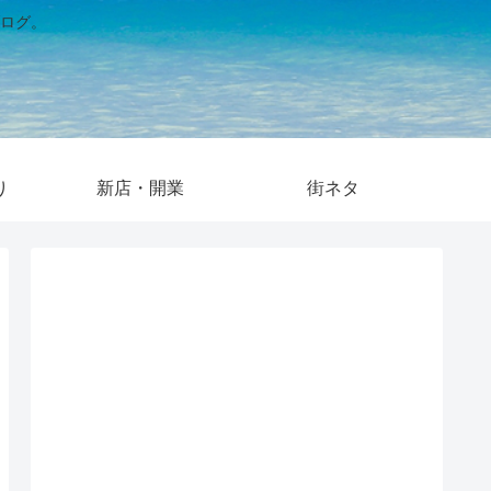
ログ。
り
新店・開業
街ネタ