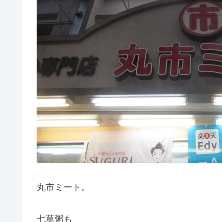
丸市ミート。
七草粥も