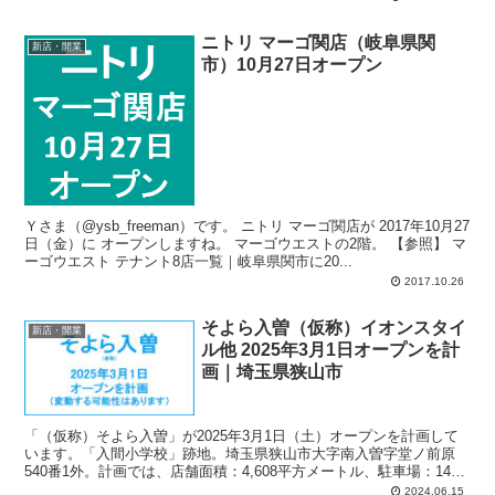
メガネトップ、良品計画。
ニトリ マーゴ関店（岐阜県関
新店・開業
市）10月27日オープン
Ｙさま（@ysb_freeman）です。 ニトリ マーゴ関店が 2017年10月27
日（金）に オープンしますね。 マーゴウエストの2階。 【参照】 マ
ーゴウエスト テナント8店一覧｜岐阜県関市に20...
2017.10.26
そよら入曽（仮称）イオンスタイ
新店・開業
ル他 2025年3月1日オープンを計
画｜埼玉県狭山市
「（仮称）そよら入曽」が2025年3月1日（土）オープンを計画して
います。「入間小学校」跡地。埼玉県狭山市大字南入曽字堂ノ前原
540番1外。計画では、店舗面積：4,608平方メートル、駐車場：149
台、駐輪場：132台、営業時間：午前7時-午後11時。
2024.06.15