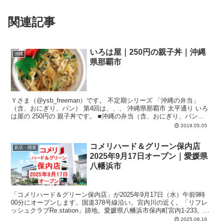
関連記事
いろは屋｜250円の親子丼｜沖縄
沖縄
県那覇市
Ｙさま（@ysb_freeman）です。 不定期シリーズ 「沖縄の弁当」
（含、おにぎり、パン） 第4回は、、、 沖縄県那覇市 太平通り いろ
は屋の 250円の 親子丼です。 ■沖縄の弁当（含、おにぎり、パン）
シ...
2019.05.05
コメリハード＆グリーン保内店
新店・開業
2025年9月17日オープン｜愛媛県
八幡浜市
「コメリハード＆グリーン保内店」が2025年9月17日（水）午前9時
00分にオープンします。国道378号線沿い。宮内川の近く。「リフレ
ッシュクラブRe.station」跡地。愛媛県八幡浜市保内町宮内1-233。営
業時間は平日：午前9時00分 ～ 午後7時30分、日曜・祝日：午前9時
2025.09.16