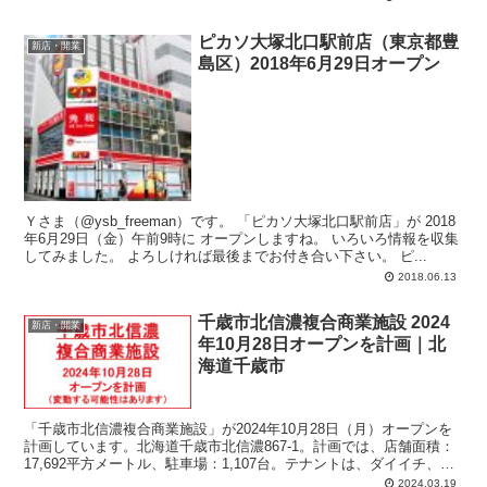
00分 ～ 午後7時30分。
ピカソ大塚北口駅前店（東京都豊
新店・開業
島区）2018年6月29日オープン
Ｙさま（@ysb_freeman）です。 「ピカソ大塚北口駅前店」が 2018
年6月29日（金）午前9時に オープンしますね。 いろいろ情報を収集
してみました。 よろしければ最後までお付き合い下さい。 ピ...
2018.06.13
千歳市北信濃複合商業施設 2024
新店・開業
年10月28日オープンを計画｜北
海道千歳市
「千歳市北信濃複合商業施設」が2024年10月28日（月）オープンを
計画しています。北海道千歳市北信濃867-1。計画では、店舗面積：
17,692平方メートル、駐車場：1,107台。テナントは、ダイイチ、サ
ッポロドラッグストアー、DCM、デンコードー、フランスベッド、
2024.03.19