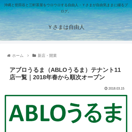
沖縄と世田谷と三軒茶屋をウロウロする自由人・Ｙさまが自由気ままに綴るブ
ログ。
Ｙさまは自由人
ホーム
新店・開業
アブロうるま（ABLOうるま）テナント11
店一覧｜2018年春から順次オープン
2018.03.15