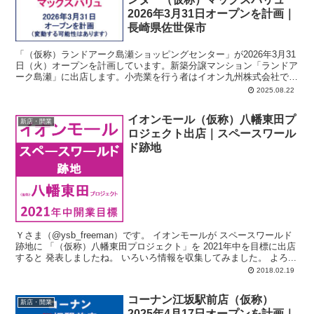
2026年3月31日オープンを計画｜
長崎県佐世保市
「（仮称）ランドアーク島瀬ショッピングセンター」が2026年3月31
日（火）オープンを計画しています。新築分譲マンション「ランドア
ーク島瀬」に出店します。小売業を行う者はイオン九州株式会社で業
態はマックスバリュ。長崎県佐世保市島瀬町78番1 ほか11筆。店舗面
2025.08.22
積：1,279平方メートル。駐車場：24台。駐輪場なし。
イオンモール（仮称）八幡東田プ
新店・開業
ロジェクト出店｜スペースワール
ド跡地
Ｙさま（@ysb_freeman）です。 イオンモールが スペースワールド
跡地に 「（仮称）八幡東田プロジェクト」を 2021年中を目標に出店
すると 発表しましたね。 いろいろ情報を収集してみました。 よろ...
2018.02.19
コーナン江坂駅前店（仮称）
新店・開業
2025年4月17日オープンを計画｜