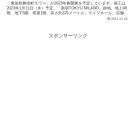
「東急歌舞伎町タワー」が2023年春開業を予定しています。竣工は
2023年1月11日（水）予定。「新宿TOKYU MILANO」跡地。地上48
階、地下5階、塔屋1階、高さ約225メートル。ライブホール、店舗、
劇場、映画館、2つのブランドのホテル、などで構成される予定。延
2021.11.18
床面積：約87,400平方メートル。
スポンサーリンク