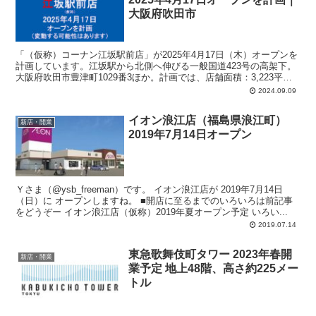
大阪府吹田市
「（仮称）コーナン江坂駅前店」が2025年4月17日（木）オープンを
計画しています。江坂駅から北側へ伸びる一般国道423号の高架下。
大阪府吹田市豊津町1029番3ほか。計画では、店舗面積：3,223平方
メートル、駐車場：33台、駐輪場：108台、営業時間：午前6時30分-
2024.09.09
午後8時45分。
イオン浪江店（福島県浪江町）
新店・開業
2019年7月14日オープン
Ｙさま（@ysb_freeman）です。 イオン浪江店が 2019年7月14日
（日）に オープンしますね。 ■開店に至るまでのいろいろは前記事
をどうぞー イオン浪江店（仮称）2019年夏オープン予定 いろい...
2019.07.14
東急歌舞伎町タワー 2023年春開
新店・開業
業予定 地上48階、高さ約225メー
トル