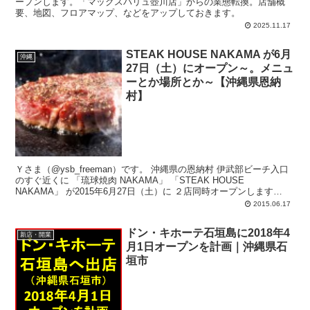
ープンします。「マックスバリュ壺川店」からの業態転換。店舗概
要、地図、フロアマップ、などをアップしておきます。
2025.11.17
STEAK HOUSE NAKAMA が6月
沖縄
27日（土）にオープン～。メニュ
ーとか場所とか～【沖縄県恩納
村】
Ｙさま（@ysb_freeman）です。 沖縄県の恩納村 伊武部ビーチ入口
のすぐ近くに 「琉球焼肉 NAKAMA」 「STEAK HOUSE
NAKAMA」 が2015年6月27日（土）に ２店同時オープンします
ね。...
2015.06.17
ドン・キホーテ石垣島に2018年4
新店・開業
月1日オープンを計画｜沖縄県石
垣市