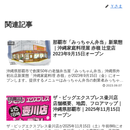
Ｙさま
関連記事
那覇市「みっちゃん弁当」新業態
沖縄
｜沖縄家庭料理屋 赤嶺 辻堂店
2023年9月15日オープン
沖縄県那覇市で創業50年の老舗弁当屋「みっちゃん弁当」沖縄県外
初出店新業態「沖縄家庭料理 赤嶺」が2023年9月15日（金）にオー
プンします。提供するメニューはみっちゃん弁当の創業者みっちゃん
こと「赤嶺 光子」さん本人が監修。店舗中央にはライブステージを
2023.09.07
設置。定期的に沖縄民謡ライブを開催。
ザ・ビッグエクスプレス壷川店
新店・開業
店舗概要、地図、フロアマップ｜
沖縄県那覇市｜2025年11月15日
オープン
ザ・ビッグエクスプレス壷川店が2025年11月15日（土）午前8時にオ