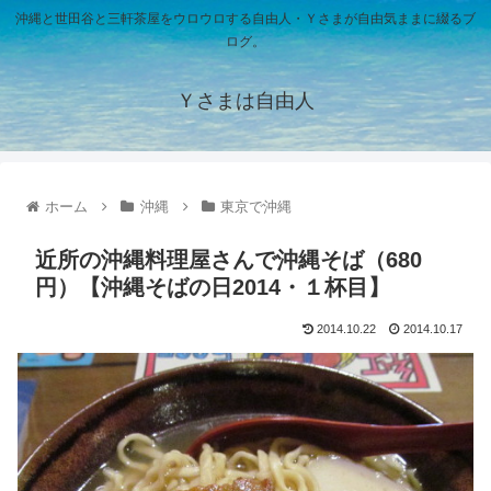
沖縄と世田谷と三軒茶屋をウロウロする自由人・Ｙさまが自由気ままに綴るブ
ログ。
Ｙさまは自由人
ホーム
沖縄
東京で沖縄
近所の沖縄料理屋さんで沖縄そば（680
円）【沖縄そばの日2014・１杯目】
2014.10.22
2014.10.17