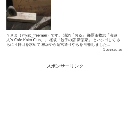
Ｙさま（@ysb_freeman）です。 浦添「おる」 那覇市牧志「海遊
人’s Cafe Kaito Club。」 桜坂「餃子の店 新茶家」 とハシゴして さ
らに４軒目を求めて 桜坂やら竜宮通りやらを 徘徊しました...
2015.02.15
スポンサーリンク