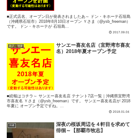
■正式店名、オープン日が発表されましたあ～ ドン・キホーテ石垣島
（沖縄県石垣市）2018年8月10日オープン Ｙさま（@ysb_freeman）
です。 ドン・キホーテが 石垣島...
2017.09.01
サンエー喜友名店（宜野湾市喜友
新店・開業
名）2018年夏オープン予定
■続報はコチラ～ サンエー喜友名店 テナント7店一覧｜沖縄県宜野湾
市喜友名 Ｙさま（@ysb_freeman）です。 サンエー喜友名店が 2018
年夏に オープン予定ですね。...
2018.01.04
深夜の桜坂周辺を４軒目を求めて
沖縄
徘徊～【那覇市牧志】