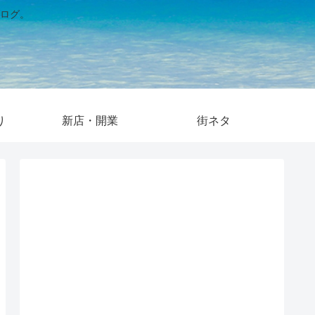
ログ。
り
新店・開業
街ネタ