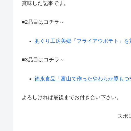
賞味した記事です。
■2品目はコチラ～
あぐり工房美郷「フライアウポテト」を賞
■3品目はコチラ～
徳永食品「富山で作ったやわらか豚もつ煮
よろしければ最後までお付き合い下さい。
スポ