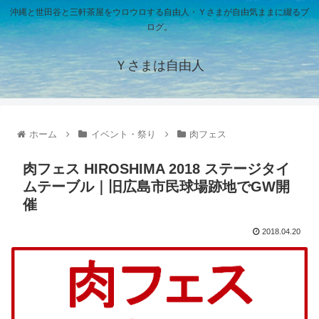
沖縄と世田谷と三軒茶屋をウロウロする自由人・Ｙさまが自由気ままに綴るブ
ログ。
Ｙさまは自由人
ホーム
イベント・祭り
肉フェス
肉フェス HIROSHIMA 2018 ステージタイ
ムテーブル｜旧広島市民球場跡地でGW開
催
2018.04.20