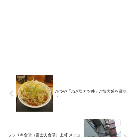
かつや「ねぎ塩カツ丼」ご飯大盛を賞味
～
フジリキ食堂（富士力食堂）上町 メニュ