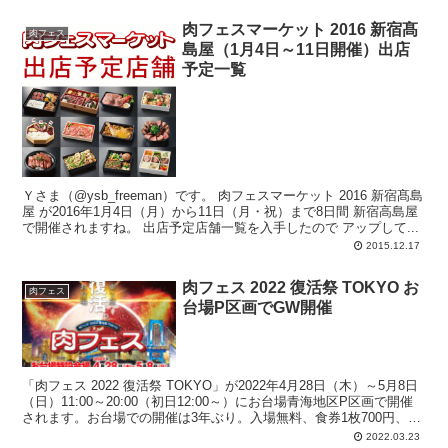
ツ提供店を含めて計32店舗がお台場に集結。
肉フェスマーケット 2016 新宿髙
肉フェス
島屋（1月4日～11日開催）出店
予定一覧
Ｙさま（@ysb_freeman）です。 肉フェスマーケット 2016 新宿髙島
屋 が2016年1月4日（月）から11日（月・祝）まで8日間 新宿高島屋
で開催されますね。 出店予定店舗一覧を入手したので アップして...
2015.12.17
肉フェス 2022 復活祭 TOKYO お
肉フェス
台場P区画でGW開催
「肉フェス 2022 復活祭 TOKYO」が2022年4月28日（木）～5月8日
（日）11:00～20:00（初日12:00～）にお台場青海地区P区画で開催
されます。お台場での開催は3年ぶり。入場無料、食券1枚700円、食
券及び電子マネー利用可。
2022.03.23