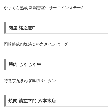
かまくら熟成 新潟雪室牛サーロインステーキ
肉屋 格之進F
門崎熟成肉塊焼＆格之進ハンバーグ
焼肉 じゃじゃ牛
特選京九条ねぎ厚切り牛タン
焼肉 清左ヱ門 六本木店