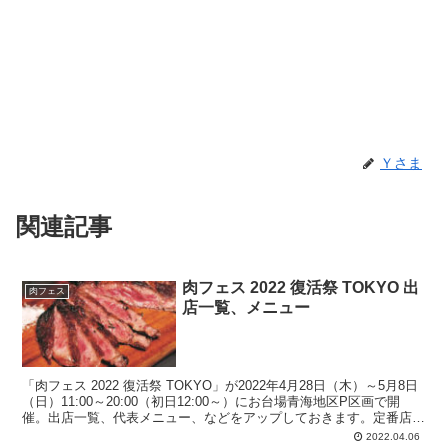
Ｙさま
関連記事
肉フェス 2022 復活祭 TOKYO 出
肉フェス
店一覧、メニュー
「肉フェス 2022 復活祭 TOKYO」が2022年4月28日（木）～5月8日
（日）11:00～20:00（初日12:00～）にお台場青海地区P区画で開
催。出店一覧、代表メニュー、などをアップしておきます。定番店舗
の殿堂入りメニューや初参戦店舗の新メニューなどドリンク・スイー
2022.04.06