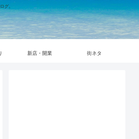
ログ。
り
新店・開業
街ネタ