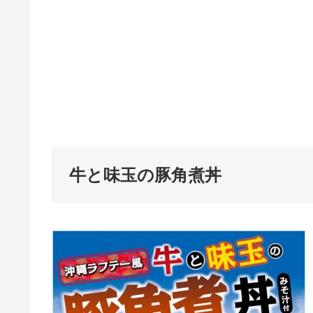
牛と味玉の豚角煮丼