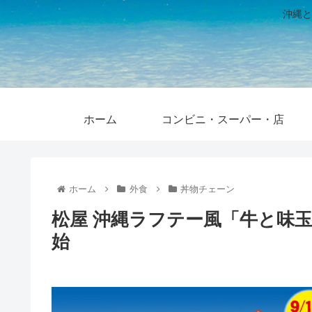
沖縄と
ホーム
コンビニ・スーパー・店
ホーム
外食
丼物チェーン
松屋 沖縄ラフテー風「牛と味玉の
始