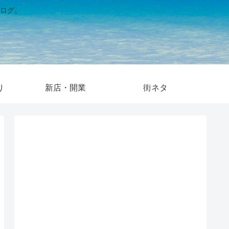
ログ。
り
新店・開業
街ネタ