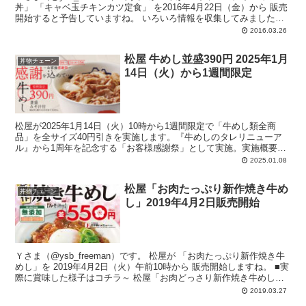
丼」 「キャベ玉チキンカツ定食」 を2016年4月22日（金）から 販売
開始すると予告していますね。 いろいろ情報を収集してみました。
...
2016.03.26
松屋 牛めし並盛390円 2025年1月
丼物チェーン
14日（火）から1週間限定
松屋が2025年1月14日（火）10時から1週間限定で「牛めし類全商
品」を全サイズ40円引きを実施します。『牛めしのタレリニューア
ル』から1周年を記念する「お客様感謝祭」として実施。実施概要、
感謝祭価格一覧、などをアップしておきます。
2025.01.08
松屋「お肉たっぷり新作焼き牛め
丼物チェーン
し」2019年4月2日販売開始
Ｙさま（@ysb_freeman）です。 松屋が 「お肉たっぷり新作焼き牛
めし」を 2019年4月2日（火）午前10時から 販売開始しますね。 ■実
際に賞味した様子はコチラ～ 松屋「お肉どっさり新作焼き牛めし大
盛...
2019.03.27