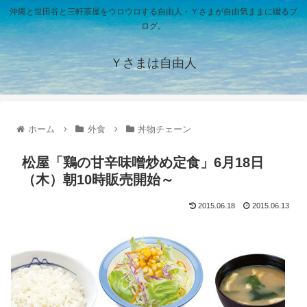
沖縄と世田谷と三軒茶屋をウロウロする自由人・Ｙさまが自由気ままに綴るブ
ログ。
Ｙさまは自由人
ホーム
外食
丼物チェーン
松屋「鶏の甘辛味噌炒め定食」6月18日
（木）朝10時販売開始～
2015.06.18
2015.06.13