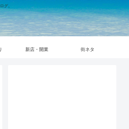
ログ。
り
新店・開業
街ネタ