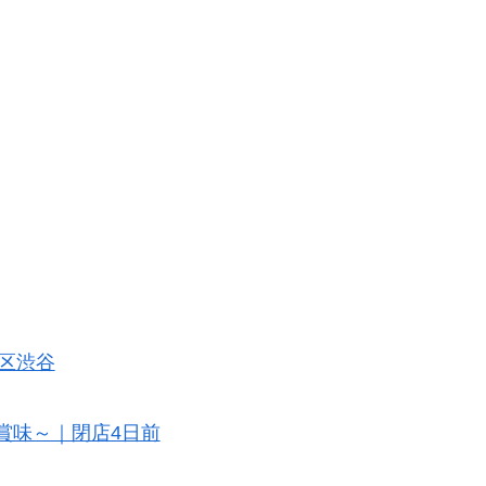
。
谷区渋谷
賞味～｜閉店4日前