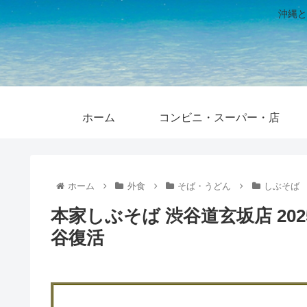
沖縄と
ホーム
コンビニ・スーパー・店
ホーム
外食
そば・うどん
しぶそば
本家しぶそば 渋谷道玄坂店 20
谷復活