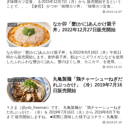
ぎ味噌カツ定食」 を2015年12月7日（月）から 販売開始するという
ことで、、、 【参照】 かつや「味噌カツ丼」「味噌カツ定食...
2015.12.07
なか卯「蟹(かに)あんかけ親子
なか卯
丼」2022年12月27日販売開始
なか卯が「蟹(かに)あんかけ親子丼」を2022年8月18日（木）午前11
時から販売開始します。創作親子丼。餡はベニズワイガニなどを使用
したふわふわな蟹(かに)あん。蟹のほぐし身、カニカマ、を使用。か
つおだしベースのあんに卵白を加えています。2023年1月下旬販売終
2022.12.23
了予定。
丸亀製麺「鶏チャーシューねぎだ
そば・うどん
れぶっかけ」（冷）2019年7月16
日販売開始
Ｙさま（@ysb_freeman）です。 丸亀製麺が 「鶏チャーシューねぎ
だれぶっかけ」（冷）を 2019年7月16日（火）から 2019年8月下旬
まで 販売開始しますね。 ■実際に賞味した様子はコチラ～ 丸亀製...
2019.07.15