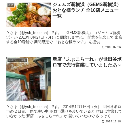
ジェムズ新横浜（GEMS新横浜）
外食
おとな様ランチ 全10店メニュー
一覧
Ｙさま（@ysb_freeman）です。 「GEMS新横浜」 （ジェムズ新横
浜）が 2018年8月27日（月）に 開業しますね。 開業を記念して 出店
する全10店舗で 期間限定で 「おとな様ランチ」 を提供...
2018.07.26
新店「ふぉこらーれ」が世田谷ボ
イベント・祭り
ロ市で先行営業していましたあ～
Ｙさま（@ysb_freeman）です。 2014年12月16日（火） 世田谷ボロ
市の２日目。 雨で寒い中 ボロ市通りを歩いていると 昨日は営業して
いなかった 新店「ふぉこらーれ」が 開いていたので さっそく...
2014.12.18