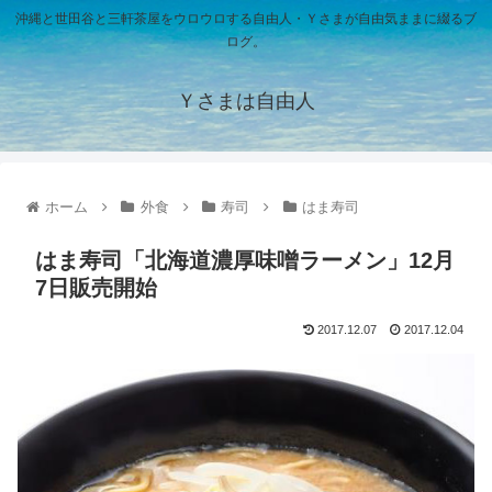
沖縄と世田谷と三軒茶屋をウロウロする自由人・Ｙさまが自由気ままに綴るブ
ログ。
Ｙさまは自由人
ホーム
外食
寿司
はま寿司
はま寿司「北海道濃厚味噌ラーメン」12月
7日販売開始
2017.12.07
2017.12.04