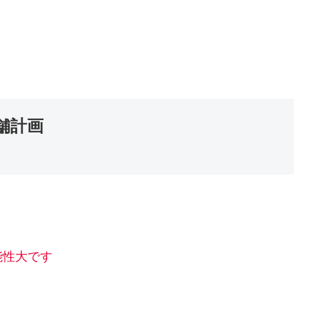
舗計画
能性大です