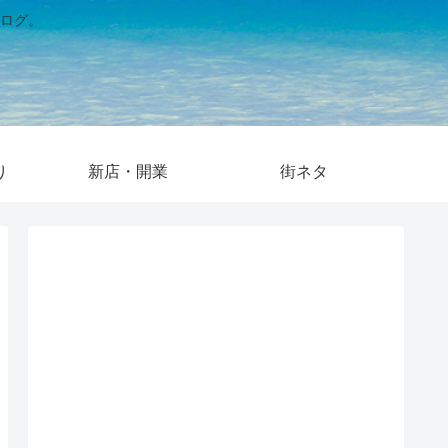
ログ。
り
新店・開業
街ネタ