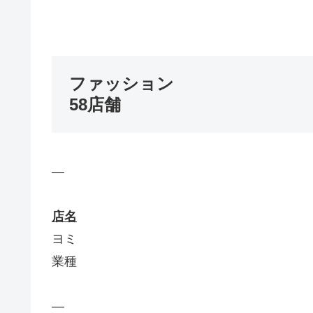
ファッション
58店舗
—
店名
ヨミ
業種
—