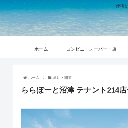
沖縄と
ホーム
コンビニ・スーパー・店
ホーム
新店・開業
ららぽーと沼津 テナント214