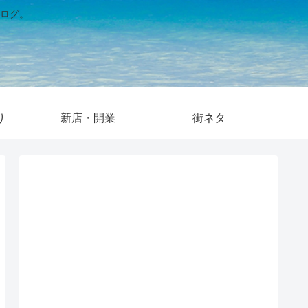
ログ。
り
新店・開業
街ネタ