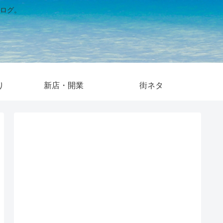
ログ。
り
新店・開業
街ネタ