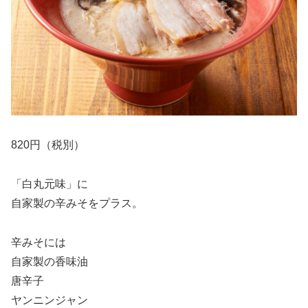
820円（税別）
「白丸元味」に
自家製の辛みそをプラス。
辛みそには
自家製の香味油
唐辛子
ヤンニンジャン