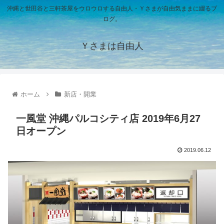
沖縄と世田谷と三軒茶屋をウロウロする自由人・Ｙさまが自由気ままに綴るブ
ログ。
Ｙさまは自由人
ホーム
新店・開業
一風堂 沖縄パルコシティ店 2019年6月27
日オープン
2019.06.12