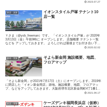
2023.07.27
イオンスタイル戸塚 テナント10
新店・開業
店一覧
Ｙさま（@ysb_freeman）です。 「イオンスタイル戸塚」が 2020年
3月13日（金）午前9時に オープンします。 店舗概要 テナント一覧
などを アップしておきます。 よろしければ最後までお付き合い下
さ...
2020.02.02
そよら新金岡 施設概要、地図、
新店・開業
フロアマップ
「そよら新金岡」が2021年7月17日（土）にオープンします。2019年
に閉店した「イオン新金岡店」跡地。施設概要、地図、フロアマッ
プ、などをアップしておきます。大阪府堺市北区新金岡町4丁1番11
号。鉄骨造、地上2階。売場面積：4,419平方メートル。駐車場：97
2021.06.17
台（隔地駐車場69台含む）。
ケーズデンキ福岡長浜店（仮称）
新店・開業