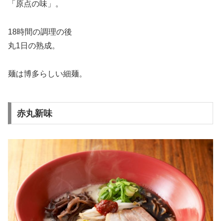
「原点の味」。
18時間の調理の後
丸1日の熟成。
麺は博多らしい細麺。
赤丸新味