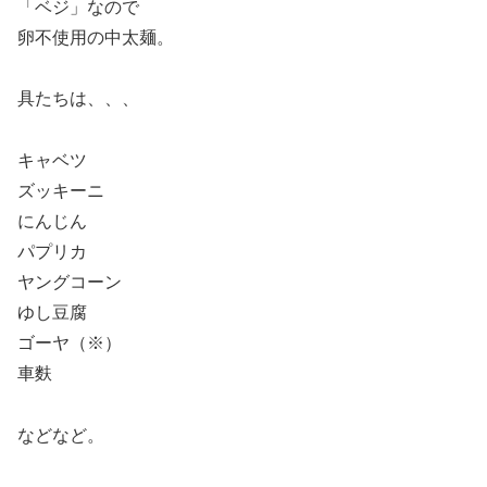
「ベジ」なので
卵不使用の中太麺。
具たちは、、、
キャベツ
ズッキーニ
にんじん
パプリカ
ヤングコーン
ゆし豆腐
ゴーヤ（※）
車麩
などなど。