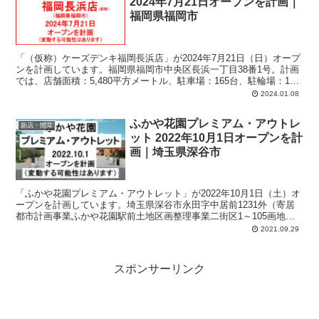
2024年7月21日オープンを計画｜
福岡県福岡市
「（仮称）ケーズデンキ福岡長浜店」が2024年7月21日（日）オープ
ンを計画しています。福岡県福岡市中央区長浜一丁目38番1号。計画
では、店舗面積：5,480平方メートル、駐車場：165台、駐輪場：133
台、営業時間：午前9時-午後9時。
2024.01.08
ふかや花園プレミアム・アウトレ
新店・開業
ット 2022年10月1日オープンを計
画｜埼玉県深谷市
「ふかや花園プレミアム・アウトレット」が2022年10月1日（土）オ
ープンを計画しています。埼玉県深谷市永田字中居前1231外（寄居
都市計画事業ふかや花園駅前土地区画整理事業二街区1～105画地
内）。計画では、店舗面積：24,355平方メートル、駐車場：2,480
2021.09.29
台、駐輪場：74台、営業時間：午前10時-午後9時。
スポンサーリンク