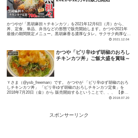
かつやが「黒胡麻担々チキンカツ」を2021年12月6日（月）から、
丼、定食、単品、弁当などの形態で販売開始します。かつや2021年
最後の期間限定メニュー。黒胡麻香る濃厚なタレ。サクサク肉厚なチ
キンカツ。白髪ネギ、水菜載せ。砕いたピーナッツ、ピリ辛辣油で仕
2021.12.04
上げ。
かつや「ピリ辛ゆず胡椒のおろし
かつや
チキンカツ丼」ご飯大盛を賞味～
Ｙさま（@ysb_freeman）です。 かつやが 「ピリ辛ゆず胡椒のおろ
しチキンカツ丼」 「ピリ辛ゆず胡椒のおろしチキンカツ定食」を
2018年7月20日（金）から 販売開始するということで、、、 【参
照】 ...
2018.07.20
スポンサーリンク