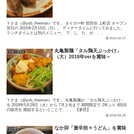
Ｙさま（@ysb_freeman）です。 タイガー軒 世田谷 上町店 オープン
翌日の 2015年2月15日（日）。 ディナータイムに行ってみました。
ランチタイムとは別のメニュー。 で、し、た、が、、、 ...
2015.02.17
丸亀製麺「タル鶏天ぶっかけ」
そば・うどん
（大）2018年verを賞味～
Ｙさま（@ysb_freeman）です。 丸亀製麺が 「タル鶏天ぶっかけ」
を 2018年5月29日（火）から 7月上旬まで 期間限定で 2年ぶり 4回目
の販売を 開始するということで、、、 【参照】 ...
2018.05.29
なか卯「激辛担々うどん」を賞味
なか卯
～