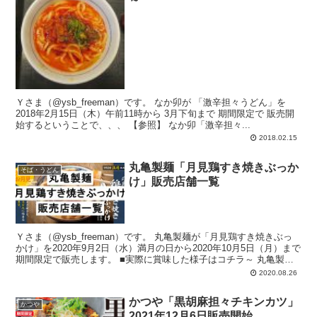
Ｙさま（@ysb_freeman）です。 なか卯が 「激辛担々うどん」を
2018年2月15日（木）午前11時から 3月下旬まで 期間限定で 販売開
始するということで、、、 【参照】 なか卯「激辛担々...
2018.02.15
丸亀製麺「月見鶏すき焼きぶっか
そば・うどん
け」販売店舗一覧
Ｙさま（@ysb_freeman）です。 丸亀製麺が「月見鶏すき焼きぶっ
かけ」を2020年9月2日（水）満月の日から2020年10月5日（月）まで
期間限定で販売します。 ■実際に賞味した様子はコチラ～ 丸亀製麺
「...
2020.08.26
かつや「黒胡麻担々チキンカツ」
かつや
2021年12月6日販売開始