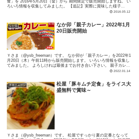
食」を 2016年5月20日（金）から 期間限定で販売開始しますね。 い
ろいろ情報を収集してみました。 【追記】実際に賞味した様子...
2016.05.12
なか卯「親子カレー」2022年1月
なか卯
20日販売開始
Ｙさま（@ysb_freeman）です。 なか卯が「親子カレー」を2022年1
月20日（木）午前11時から販売開始します。 いろいろ情報を収集し
てみました。 よろしければ最後までお付き合い下さい。 親子カレ...
2022.01.14
松屋「豚キムチ定食」をライス大
丼物チェーン
盛無料で賞味～
Ｙさま（@ysb_freeman）です。 松屋ですっかり夏の定番となって