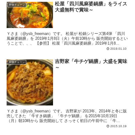
松屋「四川風麻婆鍋膳」をライス
丼物チェーン
大盛無料で賞味～
Ｙさま（@ysb_freeman）です。 松屋が 松鍋シリーズ第4弾 「四川
風麻婆鍋膳」を 2019年1月8日（火）午前10時から 販売開始するとい
うことで、、、 【参照】 松屋「四川風麻婆鍋膳」2019年1月8...
2019.01.10
吉野家「牛チゲ鍋膳」大盛を賞味
丼物チェーン
～
Ｙさま（@ysb_freeman）です。 吉野家が 2013年、2014年と冬に販
売してきた 「牛すき鍋膳」 「牛チゲ鍋膳」 を2015年10月19日
（月）朝10時から 販売開始して さっそく初日の午前中に 「牛...
2015.10.19