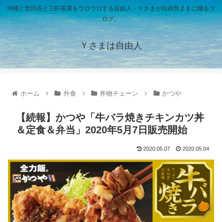
沖縄と世田谷と三軒茶屋をウロウロする自由人・Ｙさまが自由気ままに綴るブ
ログ。
Ｙさまは自由人
ホーム
外食
丼物チェーン
かつや
【続報】かつや「牛バラ焼きチキンカツ丼
＆定食＆弁当」2020年5月7日販売開始
2020.05.07
2020.05.04