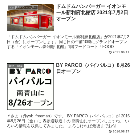
ドムドムハンバーガー イオンモ
ドムドムハンバーガー
ール新利府北館店 2021年7月2日
オープン
「ドムドムハンバーガー イオンモール新利府北館店」が2021年7月2
日（金）にオープンします。同じ日の午前10時にグランドオープン
する「イオンモール新利府 北館」1階フードコート「FOOD
FOREST」内。オープン記念にイラストレーター山崎秀昭さんのイ
2021.06.11
ラストがプリントされたオリジナルクリアファイルを用意。
BY PARCO（バイパルコ）8月26
新店・開業
日オープン
Ｙさま（@ysb_freeman）です。 BY PARCO（バイパルコ）が 2016
年8月26日（金）に 表参道駅近くの 南青山にオープンしますね。 い
ろいろ情報を収集してみました。 よろしければ最後までお付...
2016.08.17