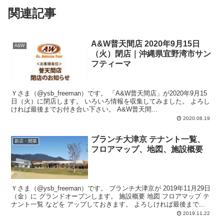
関連記事
A&W普天間店 2020年9月15日
A&W
（火）閉店｜沖縄県宜野湾市サン
フティーマ
Ｙさま（@ysb_freeman）です。 「A&W普天間店」が2020年9月15
日（火）に閉店します。 いろいろ情報を収集してみました。 よろし
ければ最後までお付き合い下さい。 A&W普天間...
2020.08.19
ブランチ大津京 テナント一覧、
新店・開業
フロアマップ、地図、施設概要
Ｙさま（@ysb_freeman）です。 ブランチ大津京が 2019年11月29日
（金）に グランドオープンします。 施設概要 地図 フロアマップ テ
ナント一覧 などを アップしておきます。 よろしければ最後まで...
2019.11.22