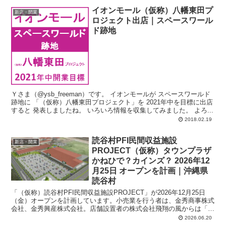
イオンモール（仮称）八幡東田プ
新店・開業
ロジェクト出店｜スペースワール
ド跡地
Ｙさま（@ysb_freeman）です。 イオンモールが スペースワールド
跡地に 「（仮称）八幡東田プロジェクト」を 2021年中を目標に出店
すると 発表しましたね。 いろいろ情報を収集してみました。 よろ...
2018.02.19
読谷村PFI民間収益施設
新店・開業
PROJECT（仮称）タウンプラザ
かねひで？カインズ？ 2026年12
月25日 オープンを計画｜沖縄県
読谷村
「（仮称）読谷村PFI民間収益施設PROJECT」が2026年12月25日
（金）オープンを計画しています。小売業を行う者は、金秀商事株式
会社、金秀興産株式会社。店舗設置者の株式会社飛翔の風からは「ホ
ームセンター（スーパーマーケット併設）」と発表されているので
2026.06.20
「タウンプラザかねひで」「カインズ」となる可能性があります。