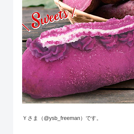
Ｙさま（@ysb_freeman）です。