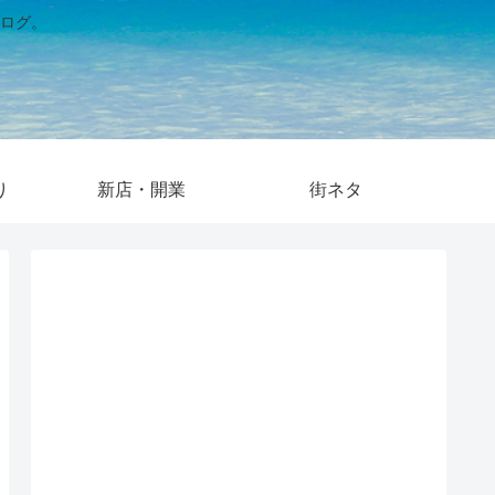
ログ。
り
新店・開業
街ネタ