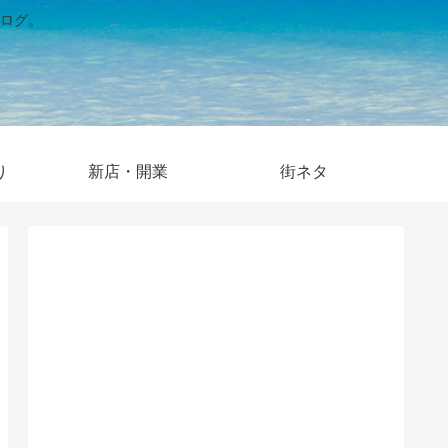
ログ。
り
新店・開業
街ネタ