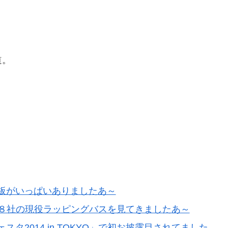
道。
板がいっぱいありましたあ～
でバス８社の現役ラッピングバスを見てきましたあ～
2014 in TOKYO」で初お披露目されてました