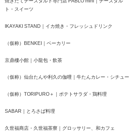
焼きたてチーズタルト専門店 PABLO mini｜チーズタル
ト・スイーツ
IKAYAKI STAND｜イカ焼き・フレッシュドリンク
（仮称）BENKEI｜ベーカリー
京鼎樓小館｜小龍包・飲茶
（仮称）仙台たんや利久の伽哩｜牛たんカレー・シチュー
（仮称）TORIPURO＋｜ポテトサラダ・鶏料理
SABAR｜とろさば料理
久世福商店・久世福茶寮｜グロッサリー、和カフェ