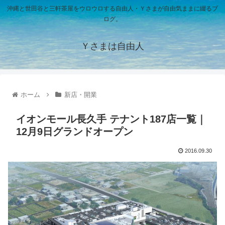
沖縄と世田谷と三軒茶屋をウロウロする自由人・Ｙさまが自由気ままに綴るブ
ログ。
Ｙさまは自由人
ホーム
新店・開業
イオンモール長久手 テナント187店一覧｜
12月9日グランドオープン
2016.09.30