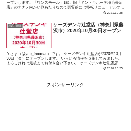
ープンします。「ワンズモール」1階。旧「ドン・キホーテ稲毛長沼
店」のナナメ向かい側あたりなので実質的には移転リニューアルオー
プン。売場面積：2,726平方メートル。駐車場：1,500台 （施設共
2021.10.25
有）。駐輪場：950台 （施設共有）。
ケーズデンキ辻堂店（神奈川県藤
新店・開業
沢市）2020年10月30日オープン
Ｙさま（@ysb_freeman）です。 ケーズデンキ辻堂店が2020年10月
30日（金）にオープンします。 いろいろ情報を収集してみました。
よろしければ最後までお付き合い下さい。 ケーズデンキ辻堂店店
舗...
2020.10.25
スポンサーリンク