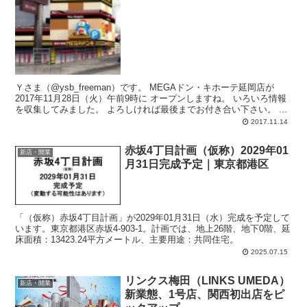
Ｙさま（@ysb_freeman）です。 MEGAドン・キホーテ延岡店が
2017年11月28日（火）午前9時に オープンしますね。 いろいろ情報
を収集してみました。 よろしければ最後までお付き合い下さい。 ...
2017.11.14
赤坂4丁目計画（仮称）2029年01
新店・開業
月31日完成予定｜東京都港区
「（仮称）赤坂4丁目計画」が2029年01月31日（水）完成を予定して
います。東京都港区赤坂4-903-1。計画では、地上26階、地下0階、延
床面積：13423.24平方メートル、主要用途：共同住宅。
2025.07.15
リンクス梅田（LINKS UMEDA）
新店・開業
新業態、1号店、関西初出店をピ