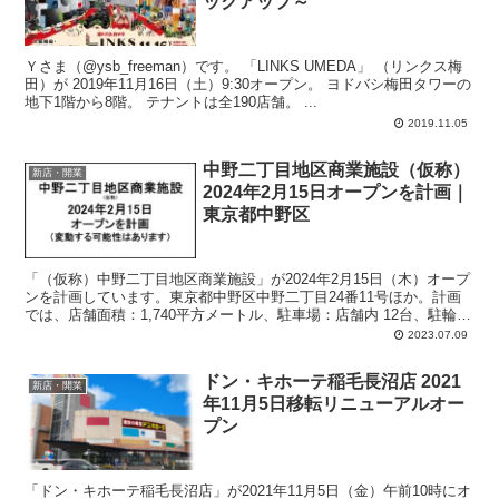
ックアップ～
Ｙさま（@ysb_freeman）です。 「LINKS UMEDA」 （リンクス梅
田）が 2019年11月16日（土）9:30オープン。 ヨドバシ梅田タワーの
地下1階から8階。 テナントは全190店舗。 ...
2019.11.05
中野二丁目地区商業施設（仮称）
新店・開業
2024年2月15日オープンを計画｜
東京都中野区
「（仮称）中野二丁目地区商業施設」が2024年2月15日（木）オープ
ンを計画しています。東京都中野区中野二丁目24番11号ほか。計画
では、店舗面積：1,740平方メートル、駐車場：店舗内 12台、駐輪
場：店舗内 101台、24時間営業。
2023.07.09
ドン・キホーテ稲毛長沼店 2021
新店・開業
年11月5日移転リニューアルオー
プン
「ドン・キホーテ稲毛長沼店」が2021年11月5日（金）午前10時にオ