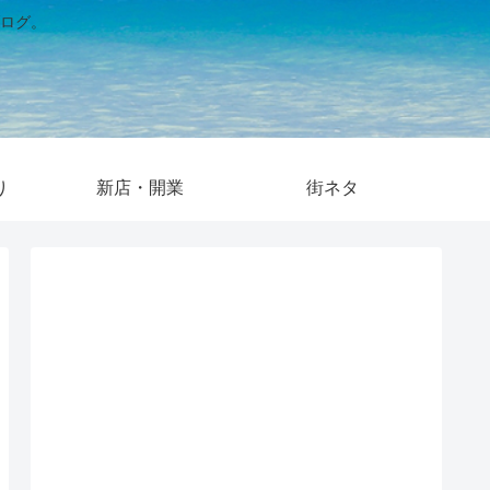
ログ。
り
新店・開業
街ネタ