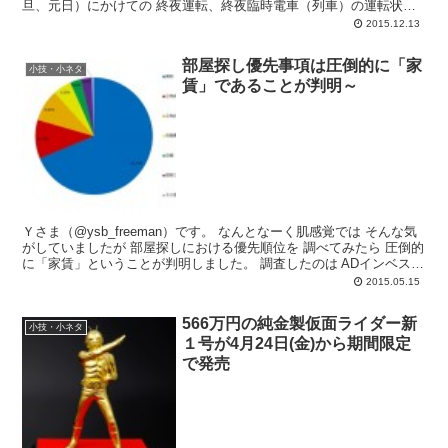
旦、元日）にかけての 終夜運転、終夜臨時電車（列車）の運転状況
まとめ...
2015.12.13
部屋探し優先事項は圧倒的に「家
小技・小ネタ
賃」であることが判明～
Ｙさま（@ysb_freeman）です。 なんとなーく肌感覚では そんな気
がしていましたが 部屋探しにおける優先順位を 調べてみたら 圧倒的
に「家賃」ということが判明しました。 調査したのは ADインベスト
メン...
2015.05.15
566万円の純金製仮面ライダー新
小技・小ネタ
１号が4月24日(金)から期間限定
で発売