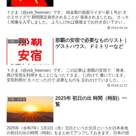
Ｙさま（@ysb_freeman）です。 純金製の仮面ライダー新１号が 大
小２サイズで 期間限定発売されることが 発表されましたね。 さっそ
く画像を入手しました。 よろしければ最後までお付き合い下さい...
2015.04.16
那覇の安宿で必要なものリスト｜
小技・小ネタ
ゲストハウス、ドミトリーなど
Ｙさま（@ysb_freeman）です。 この記事は 那覇の安宿で 「将来、
再び安宿を利用することになったＹさま」 に向けて 書いています。
安宿利用が 久々だったので 必要なものを 忘れかけていました。 ...
2018.12.27
2025年 初日の出 時間（時刻）一
小技・小ネタ
覧
2025年（令和7年）1月1日（水）元日というか元旦というか日本各地
の初日の出の時間（時刻）をまとめてアップしておきます。日本の領