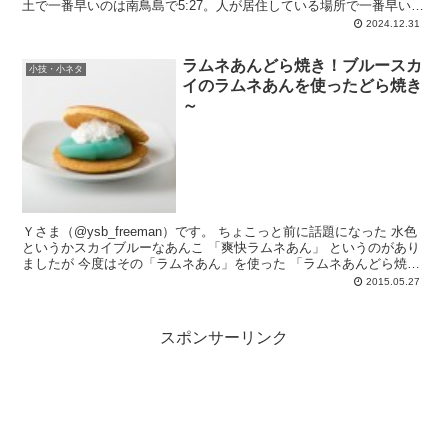
土で一番早いのは南鳥島で5:27。人が居住している場所で一番早いの
は小笠原母島で6:20。主な場所で最も遅いのは与那国島で7:32。南鳥
2024.12.31
島と与那国島とでは2時間5分の違いがあります。
ラムネあんどら焼き！ブルースカ
小技・小ネタ
イのラムネあんを使ったどら焼き
～
Ｙさま（@ysb_freeman）です。 ちょこっと前に話題になった 水色
というかスカイブルーなあんこ 「爽快ラムネあん」 というのがあり
ましたが 今度はその「ラムネあん」を使った 「ラムネあんどら焼
き」が発売される...
2015.05.27
スポンサーリンク