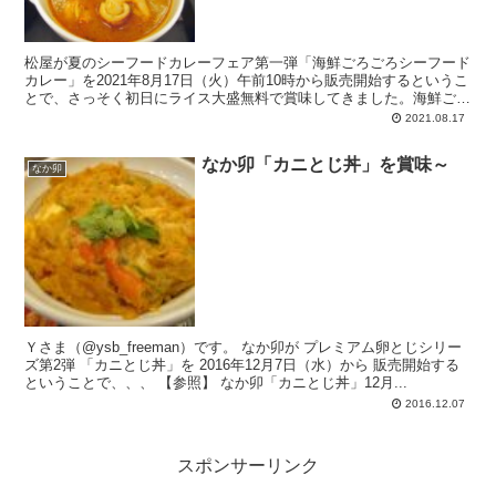
松屋が夏のシーフードカレーフェア第一弾「海鮮ごろごろシーフード
カレー」を2021年8月17日（火）午前10時から販売開始するというこ
とで、さっそく初日にライス大盛無料で賞味してきました。海鮮ごろ
ごろは、海老、イカ、イタヤ貝、あさり。さらにごろごろ野菜が、ズ
2021.08.17
ッキーニ、赤パプリカ、黄パプリカ。ココナッツミルクが効きまく
り。
なか卯「カニとじ丼」を賞味～
なか卯
Ｙさま（@ysb_freeman）です。 なか卯が プレミアム卵とじシリー
ズ第2弾 「カニとじ丼」を 2016年12月7日（水）から 販売開始する
ということで、、、 【参照】 なか卯「カニとじ丼」12月...
2016.12.07
スポンサーリンク