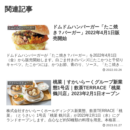
関連記事
ドムドムハンバーガー「たこ焼
ドムドムハンバーガー
き？バーガー」2022年4月1日販
売開始
ドムドムハンバーガーが「たこ焼き？バーガー」を2022年4月1日
（金）から販売開始します。白ごま付きのバンズにたこかつと千切り
キャベツ。たこかつには、かつお節、青のり、ソース。「たこ焼きバ
ーガー」ではなく「たこ焼き？バーガー」なのは、たこ焼きではなく
2022.03.26
「たこ焼き味のたこかつ」だからかも。
桃菜｜すかいらーくグループ新業
ファミレスチェーン
態1号店｜飲茶TERRACE「桃菜
鶴川店」2023年2月1日オープン
株式会社すかいらーくホールディングス新業態、飲茶TERRACE「桃
菜」（とうさい）1号店「桃菜 鶴川店」が2023年2月1日（水）にグ
ランドオープンします。点心など約50種類の料理を用意。本格茶葉
を厳選した中国茶を複数種類用意。注文方法は3パターン。1.飲茶食
2023.01.27
べ放題、2.選べる飲茶セット、アラカルト（一皿ずつ注文）