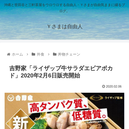
沖縄と世田谷と三軒茶屋をウロウロする自由人・Ｙさまが自由気ままに綴るブ
ログ。
Ｙさまは自由人
ホーム
外食
丼物チェーン
吉野家「ライザップ牛サラダエビアボカ
ド」2020年2月6日販売開始
2020.02.06